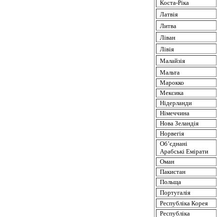
Коста-Ріка
Латвія
Литва
Ліван
Лівія
Малайзія
Мальта
Марокко
Мексика
Нідерланди
Німеччина
Нова
Зеландія
Норвегія
Об’єднані
Арабські
Емірати
Оман
Пакистан
Польща
Португалія
Республіка
Корея
Республіка