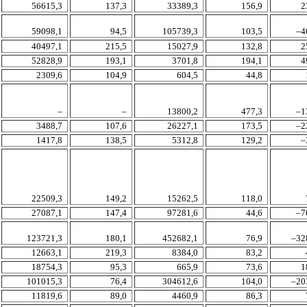
56615,3
137,3
33389,3
156,9
2
59098,1
94,5
105739,3
103,5
–4
40497,1
215,5
15027,9
132,8
2
52828,9
193,1
3701,8
194,1
4
2309,6
104,9
604,5
44,8
–
–
13800,2
477,3
–1
3488,7
107,6
26227,1
173,5
–2
1417,8
138,5
5312,8
129,2
–
22509,3
149,2
15262,5
118,0
27087,1
147,4
97281,6
44,6
–7
123721,3
180,1
452682,1
76,9
–32
12663,1
219,3
8384,0
83,2
18754,3
95,3
665,9
73,6
1
101015,3
76,4
304612,6
104,0
–20
11819,6
89,0
4460,9
86,3