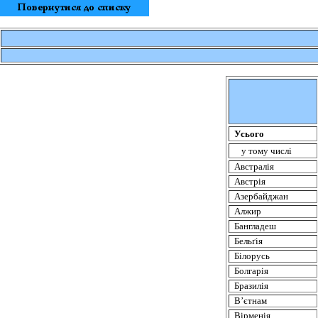
Усього
у тому числі
Австралія
Австрія
Азербайджан
Алжир
Бангладеш
Бельґiя
Білорусь
Болгарія
Бразилія
В’єтнам
Вірменія