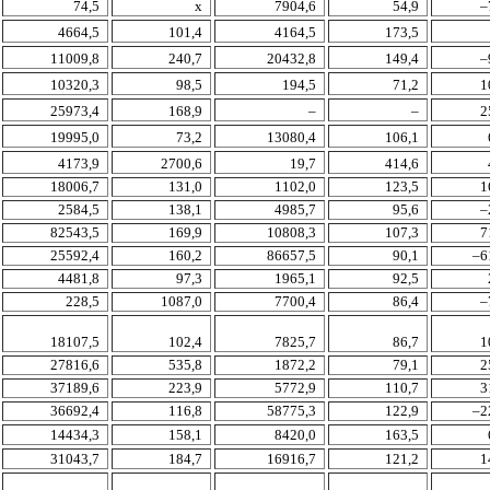
74,5
х
7904,6
54,9
–
4664,5
101,4
4164,5
173,5
11009,8
240,7
20432,8
149,4
–
10320,3
98,5
194,5
71,2
1
25973,4
168,9
–
–
2
19995,0
73,2
13080,4
106,1
4173,9
2700,6
19,7
414,6
18006,7
131,0
1102,0
123,5
1
2584,5
138,1
4985,7
95,6
–
82543,5
169,9
10808,3
107,3
7
25592,4
160,2
86657,5
90,1
–6
4481,8
97,3
1965,1
92,5
228,5
1087,0
7700,4
86,4
–
18107,5
102,4
7825,7
86,7
1
27816,6
535,8
1872,2
79,1
2
37189,6
223,9
5772,9
110,7
3
36692,4
116,8
58775,3
122,9
–2
14434,3
158,1
8420,0
163,5
31043,7
184,7
16916,7
121,2
1