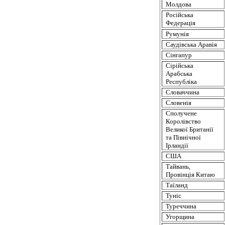
Молдова
Російська
Федерація
Румунія
Саудівська
Аравія
Сінгапур
Сірійська
Арабська
Республіка
Словаччина
Словенія
Сполучене
Королівство
Великої
Британії
та
Північної
Ірландії
США
Тайвань,
Провінція
Китаю
Таїланд
Туніс
Туреччина
Угорщина