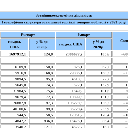
Зовнішньоекономічна діяльність
Географічна структура зовнішньої торгівлі товарами області у 2021 році
Експорт
Імпорт
Сал
тис.дол
.
у % до
у % до
тис.дол
. США
США
20
20
р.
20
20
р.
1697912,1
124,8
2306677,2
105,6
–60
16109,9
150,0
826,1
67,2
1
5916,9
168,8
29336,1
168,3
–2
9894,5
95,9
4513,3
72,7
15645,0
74,3
577,1
152,9
1
31984,5
75,4
1649,9
101,6
3
19679,4
72,3
10899,5
131,5
26882,9
97,3
105278,5
136,5
–7
40100,6
99,0
35728,4
235,9
544,5
58,5
17051,2
170,4
–1
14842,2
936,0
16475,1
86,4
–
3540,2
121,1
4577,7
316,2
–