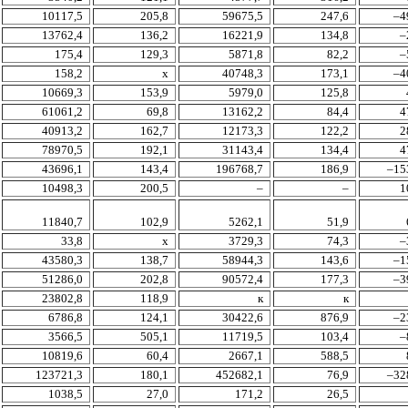
10117,5
205,8
59675,5
247,6
–4
13762,4
136,2
16221,9
134,8
–
175,4
129,3
5871,8
82,2
–
158,2
х
40748,3
173,1
–4
10669,3
153,9
5979,0
125,8
61061,2
69,8
13162,2
84,4
4
40913,2
162,7
12173,3
122,2
2
78970,5
192,1
31143,4
134,4
4
43696,1
143,4
196768,7
186,9
–15
10498,3
200,5
–
–
1
11840,7
102,9
5262,1
51,9
33,8
х
3729,3
74,3
–
43580,3
138,7
58944,3
143,6
–1
51286,0
202,8
90572,4
177,3
–3
23802,8
118,9
к
к
6786,8
124,1
30422,6
876,9
–2
3566,5
505,1
11719,5
103,4
–
10819,6
60,4
2667,1
588,5
123721,3
180,1
452682,1
76,9
–32
1038,5
27,0
171,2
26,5