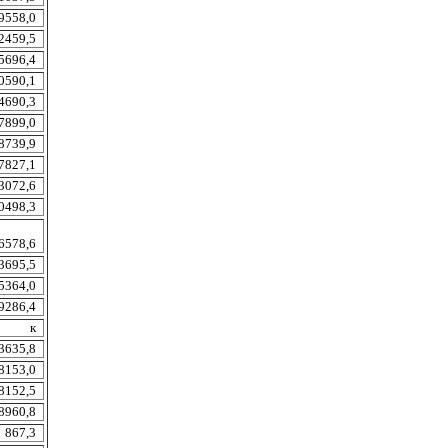
9558,0
2459,5
5696,4
0590,1
4690,3
7899,0
8739,9
7827,1
3072,6
0498,3
6578,6
3695,5
5364,0
9286,4
к
3635,8
8153,0
8152,5
8960,8
867,3