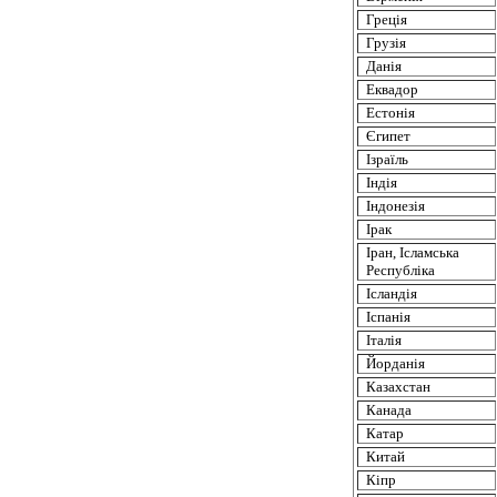
Греція
Грузія
Данія
Еквадор
Естонія
Єгипет
Ізраїль
Індія
Індонезія
Ірак
Іран
,
Ісламська
Республіка
Ісландія
Іспанія
Італія
Йорданія
Казахстан
Канада
Катар
Китай
Кіпр