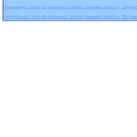
Географічна структура зовнішньої торгівлі товарами області у січні-ли
Географічна структура зовнішньої торгівлі товарами області у 2019 роц