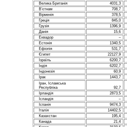
Велика Британія
4031,3
В’єтнам
708,7
Вірменія
378,5
Грецiя
845,0
Грузiя
1396,9
Данія
15,6
Еквадор
–
Естонiя
1340,5
Ефіопія
531,7
Єгипет
22127,9
Iзраїль
6200,7
Iндiя
6202,7
Індонезія
60,9
Ірак
1443,7
Іран, Ісламська
Республіка
92,7
Iрландiя
2873,5
Ісландія
–
Іспанія
9474,3
Iталiя
14402,5
Казахстан
195,4
Канада
21,4