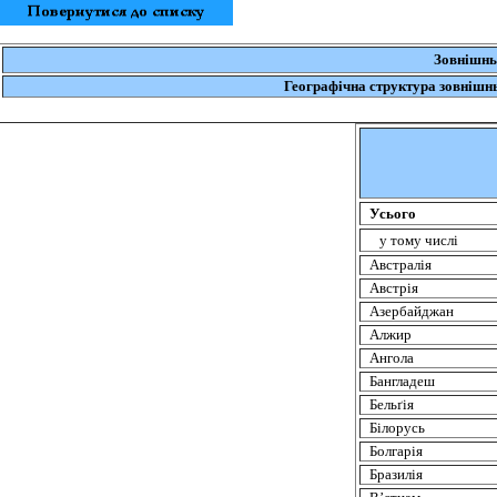
Зовнішнь
Географічна структура зовнішньо
Усього
у тому числі
Австралія
Австрія
Азербайджан
Алжир
Ангола
Бангладеш
Бельґiя
Білорусь
Болгарія
Бразилія