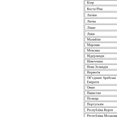
Кіпр
Коста-Ріка
Латвія
Литва
Ліван
Лівія
Малайзія
Марокко
Мексика
Нідерланди
Німеччина
Нова
Зеландія
Норвегія
Об’єднані
Арабські
Емірати
Оман
Пакистан
Польща
Португалія
Республіка
Корея
Республіка
Молдов