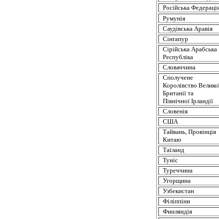
Російська
Федераці
Румунія
Саудівська
Аравія
Сінгапур
Сірійська
Арабська
Республіка
Словаччина
Сполучене
Королівство
Велико
Британії
та
Північної
Ірландії
Словенія
США
Тайвань,
Провінція
Китаю
Таїланд
Туніс
Туреччина
Угорщина
Узбекистан
Філіппіни
Финляндія