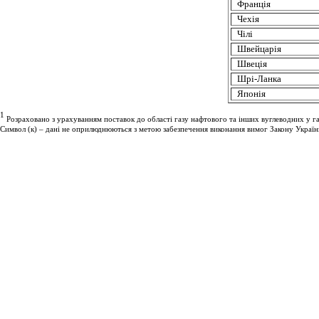
Франція
Чехія
Чілі
Швейцарія
Швеція
Шрі
-Ланка
Японія
1
Розраховано з урахуванням поставок до області газу нафтового та інших вуглеводних у г
Символ (к) – дані
не оприлюднюються з метою забезпечення виконання вимог Закону України