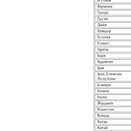
В’єтнам
Вірменія
Греція
Грузія
Данія
Еквадор
Естонія
Єгипет
Ізраїль
Індія
Індонезія
Ірак
Іран
,
Ісламська
Республіка
Ісландія
Іспанія
Італія
Йорданія
Казахстан
Канада
Катар
Китай