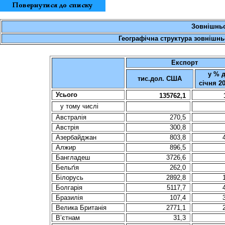
Зовнішньо
Географічна структура зовнішньо
Експорт
у % 
тис.дол. США
січня 2
Усього
135762,1
у тому числі
Австралія
270,5
Австрiя
300,8
Азербайджан
803,8
Алжир
896,5
Бангладеш
3726,6
Бельґiя
262,0
Білорусь
2892,8
Болгарiя
5117,7
Бразилія
107,4
Велика Британія
2771,1
В’єтнам
31,3