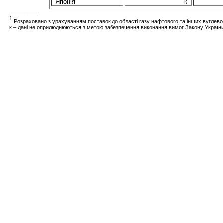
Японія
к
__________
1
Розраховано з урахуванням поставок до області газу нафтового та інших вуглевод
к – дані не оприлюднюються з метою забезпечення виконання вимог Закону України 