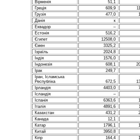
Вірменія
51,1
Грецiя
609,9
1
Грузiя
477,0
Данія
к
Еквадор
–
Естонiя
516,2
Єгипет
12508,0
Ємен
3325,2
Iзраїль
2024,8
Iндiя
1576,0
Індонезія
608,1
2
Ірак
249,7
Іран, Ісламська
Республіка
672,5
1
Iрландiя
4403,0
Ісландія
–
Іспанія
6363,6
Iталiя
4891,6
Казахстан
431,2
Канада
12,1
Катар
1796,1
Китай
3950,8
Кiпр
164,4