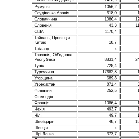
Румунiя
1056,2
Саудівська Аравія
618,0
Словаччина
1086,4
1
Словенія
43,3
1
США
1170,4
Тайвань, Провінція
Китаю
18,7
Таїланд
к
Танзанія, Об’єднана
Республіка
8831,4
2
Туніс
728,4
Туреччина
17682,8
Угорщина
689,8
Узбекистан
871,4
Філіппіни
252,5
Фiнляндiя
–
Францiя
1086,4
Чехія
493,7
Чілі
49,7
Швейцарія
48,7
1
Швеція
к
Шрі-Ланка
373,7