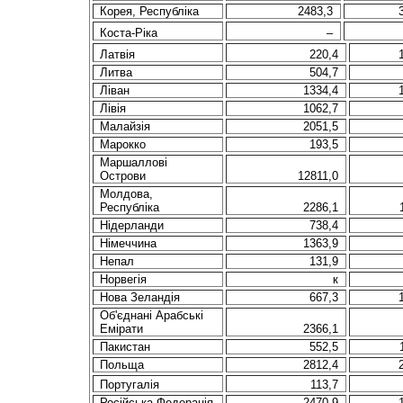
Корея, Республіка
2483,3
Коста-Ріка
–
Латвiя
220,4
Литва
504,7
Ліван
1334,4
Лівія
1062,7
Малайзія
2051,5
Марокко
193,5
Маршаллові
Острови
12811,0
Молдова,
Республіка
2286,1
Нiдерланди
738,4
Нiмеччина
1363,9
Непал
131,9
Норвегія
к
Нова Зеландія
667,3
Oб'єднанi Арабськi
Емірати
2366,1
Пакистан
552,5
Польща
2812,4
Португалія
113,7
Росiйська Федерацiя
2470,9