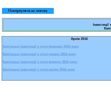
Інвестиції
Капі
Архів
201
6
Капітальні
інвестиції
у
січн
і
-
березен
і
201
6
року
Капітальні
інвестиції
у
січн
і
-
черв
н
і
201
6
року
Капітальні
інвестиції
у
січн
і
-
верес
н
і
201
6
року
Капітальні
інвестиції
у
січн
і
-
грудні
201
6
року