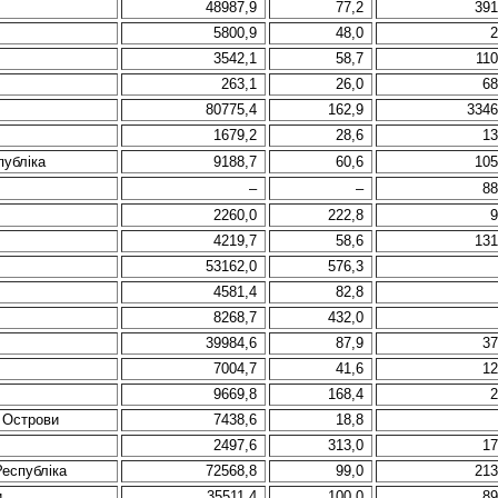
48987,9
77,2
391
5800,9
48,0
2
3542,1
58,7
110
263,1
26,0
68
80775,4
162,9
3346
1679,2
28,6
13
публіка
9188,7
60,6
105
–
–
88
2260,0
222,8
9
4219,7
58,6
131
53162,0
576,3
4581,4
82,8
8268,7
432,0
39984,6
87,9
37
7004,7
41,6
12
9669,8
168,4
2
 Острови
7438,6
18,8
2497,6
313,0
17
еспубліка
72568,8
99,0
213
и
35511,4
100,0
89