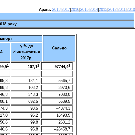
Архів:
2018
|
2017
|
2016
|
2015
|
2014
|
2013
|
2012
|
2011
|
2010
2018 року
Імпорт
у % до
Сальдо
ША
січня–жовтня
2017р.
1
1
1
99,5
107,1
97744,4
95,3
134,1
5565,7
89,8
103,2
–3970,6
46,8
348,3
7080,0
08,1
692,5
5689,5
74,3
98,5
–4874,3
17,0
95,2
16493,5
56,6
99,8
2631,2
46,6
95,8
–28458,7