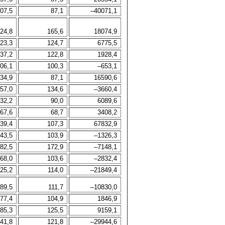
07,5
87,1
–40071,1
24,8
165,6
18074,9
23,3
124,7
6775,5
37,2
122,8
1928,4
06,1
100,3
–653,1
34,9
87,1
16590,6
57,0
134,6
–3660,4
32,2
90,0
6089,6
67,6
68,7
3408,2
39,4
107,3
67832,9
43,5
103,9
–1326,3
82,5
172,9
–7148,1
68,0
103,6
–2832,4
25,2
114,0
–21849,4
89,5
111,7
–10830,0
77,4
104,9
1846,9
85,3
125,5
9159,1
41,8
121,8
–29944,6