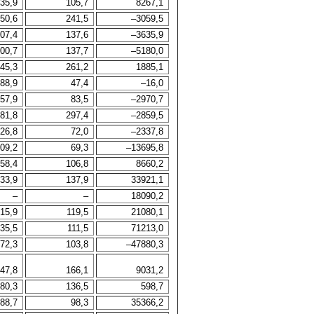
35,9
105,7
8267,1
50,6
241,5
–3059,5
07,4
137,6
–3635,9
00,7
137,7
–5180,0
45,3
261,2
1885,1
88,9
47,4
–16,0
57,9
83,5
–2970,7
81,8
297,4
–2859,5
26,8
72,0
–2337,8
09,2
69,3
–13695,8
58,4
106,8
8660,2
33,9
137,9
33921,1
–
–
18090,2
15,9
119,5
21080,1
35,5
111,5
71213,0
72,3
103,8
–47880,3
47,8
166,1
9031,2
80,3
136,5
598,7
88,7
98,3
35366,2