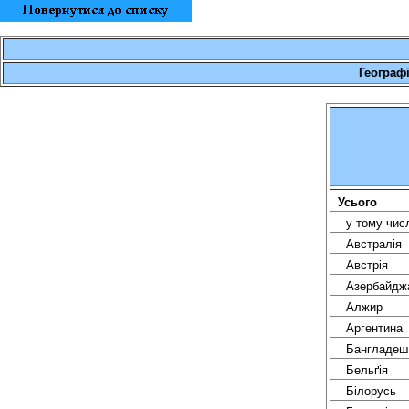
Географі
Усього
у тому чис
Австралія
Австрія
Азербайдж
Алжир
Аргентина
Бангладеш
Бельґiя
Білорусь