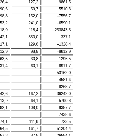
26,4
127,2
9861,5
90,6
59,7
5510,3
98,8
152,0
–7556,7
53,2
241,0
–6590,1
18,9
118,4
–253843,5
42,1
350,0
337,1
17,1
129,8
–1328,4
12,9
98,9
–8812,9
63,5
30,8
1296,5
31,4
60,1
–8911,7
–
–
53162,0
–
–
4581,4
–
–
8268,7
42,6
167,2
36242,0
13,9
64,1
5790,8
82,1
108,0
9387,7
–
–
7438,6
74,1
111,9
723,5
64,5
161,7
51204,4
57,3
87,5
26554,1