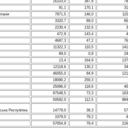
16103,0
387,8
78
91,1
170,1
31
танія
7871,5
146,0
115
3320,7
89,0
85
2230,4
132,6
3
472,9
143,4
4
4687,3
47,2
76
11322,3
110,5
141
89,0
0,8
24
13,4
164,9
137
12118,6
130,2
34
46055,0
84,9
121
18090,2
259,3
25096,0
118,6
40
87548,5
73,3
163
50592,0
112,5
984
мська Республіка
14779,0
38,3
57
1079,0
79,2
4
57054,9
79,4
216