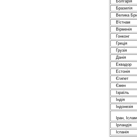
Болгарія
Бразилія
Велика Бри
В'єтнам
Вірменія
Гонконг
Греція
Грузія
Данія
Еквадор
Естонія
Єгипет
Ємен
Ізраїль
Індія
Індонезія
Іран, Ісла
Ірландія
Іспанія