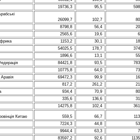
19736,3
95,5
598
Арабські
26099,7
102,7
80
8798,8
56,4
20
2565,6
19,6
6
Африка
1153,2
30,1
18
54025,5
178,7
374
1896,6
13,1
55
Федерація
84421,8
93,5
783
10775,8
64,0
73
 Аравія
69472,3
99,9
16
817,2
261,2
21
а
934,4
70,9
80
335,6
136,6
31
14275,8
102,4
361
ровінція Китаю
559,5
66,7
113
7224,3
44,8
53
9944,4
63,3
7
83597,2
92,6
1135