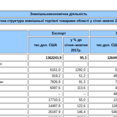
Зовнішньоекономічна діяльність
чна структура зовнішньої торгівлі товарами області у січні–жовтні 
Експорт
у % до
тис.дол. США
січня–жовтня
тис.дол. С
2017р.
1362243,9
95,3
12644
лі
6161,0
1292,0
5
919,2
51,2
48
ан
7826,8
91,3
7
6097,6
113,6
4
–
–
48
17710,5
55,0
12
14487,8
122,6
118
26187,9
146,4
546