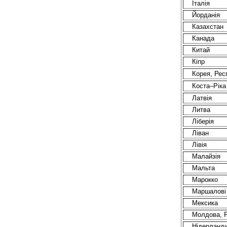
Італія
Йорданія
Казахстан
Канада
Китай
Кіпр
Корея, Рес
Коста–Ріка
Латвія
Литва
Ліберія
Ліван
Лівія
Малайзія
Мальта
Марокко
Маршалові
Мексика
Молдова, Р
Нідерланд