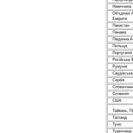
Німеччина
Об’єднані 
Емірати
Пакистан
Панама
Південна 
Польща
Португалія
Російська 
Румунія
Саудівська
Сербія
Словаччин
Словенія
США
Тайвань, П
Таїланд
Туніс
Туреччина