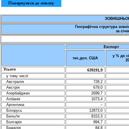
ЗОВНІШНЬОЕ
Географічна структура зовні
за січе
Експорт
у % до с
тис.дол. США
2
Усього
639191,9
у тому числі
Австралiя
728,2
Австрiя
679,0
Азербайджан
2699,7
Албанiя
1073,4
Аргентина
–
Бiлорусь
12873,0
Бельґiя
8153,3
Болгарiя
994,7
Бразілiя
84,8