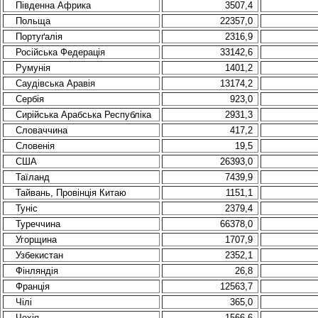
Пiвденна Африка
3507,4
Польща
22357,0
Портуґалiя
2316,9
Росiйська Федерацiя
33142,6
Румунiя
1401,2
Саудiвська Аравiя
13174,2
Сербія
923,0
Сирiйська Арабська Республiка
2931,3
Словаччина
417,2
Словенiя
19,5
США
26393,0
Таїланд
7439,9
Тайвань, Провiнцiя Китаю
1151,1
Тунiс
2379,4
Туреччина
66378,0
Угорщина
1707,9
Узбекистан
2352,1
Фiнляндiя
26,8
Францiя
12563,7
Чiлi
365,0
Чехія
1566,6