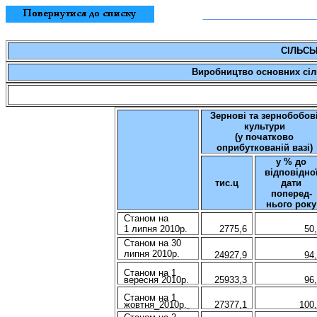
СІЛЬСЬ
Виробництво основних сіль
Зернові та зернобобов
культури
(у початково
оприбуткованій вазі)
у % до
відповідно
тис.ц
дати
поперед-
нього року
Станом на
1 липня 2010р.
2775,6
50
Станом на 30
липня 2010р.
24927,9
94
Станом на
1
вересня 2010р.
25933,3
96
Станом на 1
жовтня
_
2010р.
27377,1
100