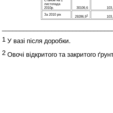
Станом на 2
листопада
2010р.
30106,6
103
За 2010 рік
1
103
29286,9
_______________________________
1
У вазі після доробки.
2
Овочі відкритого та закритого ґрунт