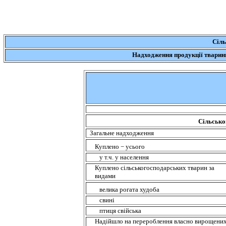
С
іл
Надходження
продукції
тварин
Сільсько
Загальне
надходження
Куплено −
усього
у
т.ч
. у
населення
Куплено
сільськогосподарських
тварин
за
видами
велика
рогата худоба
c
вині
птиця
свійська
Надійшло
на
перероблення
власно
вирощени