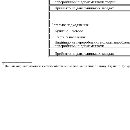
переробними
підприємствами
тварин
Прийнято
на
давальницьких
засадах
Загальне
надходження
Куплено −
усього
у
т.ч
. у
населення
Надійшло
на
перероблення
молока,
вироблен
переробними
підприємствами
Прийнято
на
давальницьких
засадах
_________________
1
Дані не оприлюднюються з метою забезпечення виконання вимог Закону України "Про де