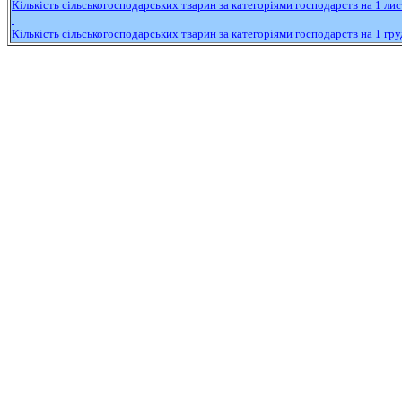
Кількість
сільськогосподарських
тварин
за
категоріями
господарств
на 1
лис
Кількість
сільськогосподарських
тварин
за
категоріями
господарств
на 1
гру