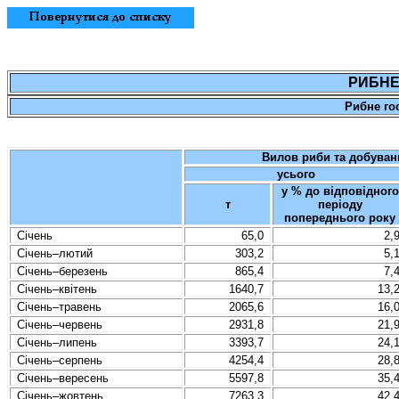
РИБНЕ
Рибне
го
Вилов риби та добуван
усього
у % до відповідного
т
періоду
попереднього року
Січень
65,0
2,
Січень
–
лютий
303,2
5,
Січень
–
березень
865,4
7,
Січень
–
квітень
1640,7
13,
Січень
–
травень
2065,6
16,
Січень
–
червень
2931,8
21,
Січень
–
липень
3393,7
24,
Січень
–
серпень
4254,4
28,
Січень
–
вересень
5597,8
35,
Січень
–
жовтень
7263,3
42,