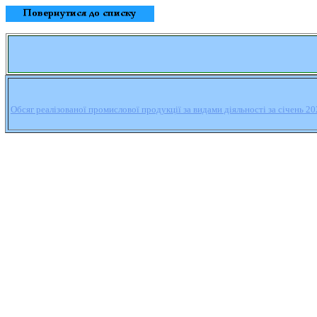
Обсяг реалізованої промислової продукції за видами діяльності за січень 2