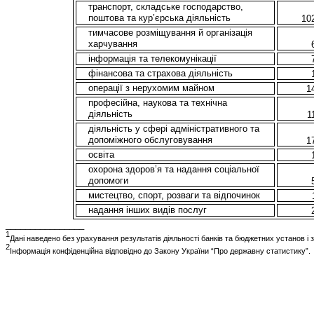
транспорт, складське господарство,
поштова та кур’єрська діяльність
10
тимчасове розміщування й організація
харчування
інформація та телекомунікації
фінансова та страхова діяльність
операції з нерухомим майном
1
професійна, наукова та технічна
діяльність
1
діяльність у сфері адміністративного та
допоміжного обслуговування
1
освіта
охорона здоров’я та надання соціальної
допомоги
мистецтво, спорт, розваги та відпочинок
надання інших видів послуг
________________
1
Дані наведено без урахування результатів діяльності банків та бюджетних установ і
2
Інформація конфіденційна відповідно до Закону України “Про державну статистику”.