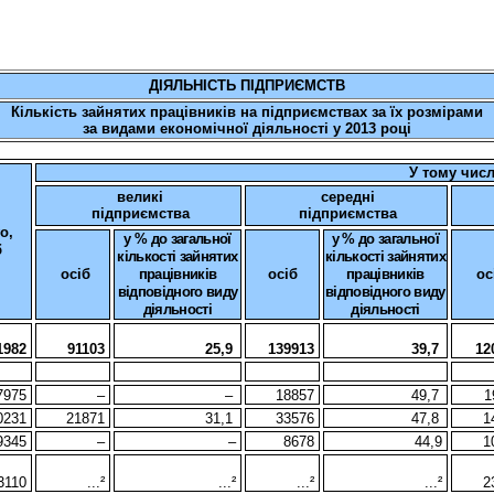
ДІЯЛЬНІСТЬ ПІДПРИЄМСТВ
Кількість зайнятих працівників на підприємствах за їх розмірами
за видами економічної діяльності у
2013
році
У тому числ
великі
середні
підприємства
підприємства
о,
у % до загальної
у % до загальної
б
кількості зайнятих
кількості зайнятих
осіб
працівників
осіб
працівників
ос
відповідного виду
відповідного виду
діяльності
діяльності
1982
91103
25,9
139913
39,7
12
7975
–
–
18857
49,7
1
0231
21871
31,1
33576
47,8
1
9345
–
–
8678
44,9
1
3110
...²
...²
...²
...²
2