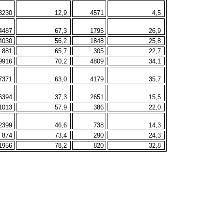
3230
12,9
4571
4,5
4487
67,3
1795
26,9
4030
56,2
1848
25,8
881
65,7
305
22,7
9916
70,2
4809
34,1
7371
63,0
4179
35,7
6394
37,3
2651
15,5
1013
57,9
386
22,0
2399
46,6
738
14,3
874
73,4
290
24,3
1956
78,2
820
32,8