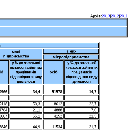
Архів:
2013
|
2012
|
2011
і
з них
малі
підприємства
мікропідприємства
у % до загальної
у % до загальної
кількості зайнятих
кількості зайнятих
іб
працівників
осіб
працівників
відповідного виду
відповідного виду
діяльності
діяльності
0966
34,4
51578
14,7
9118
50,3
8612
22,7
4784
21,1
4888
7,0
0667
55,1
4152
21,5
3846
44,9
11534
21,7