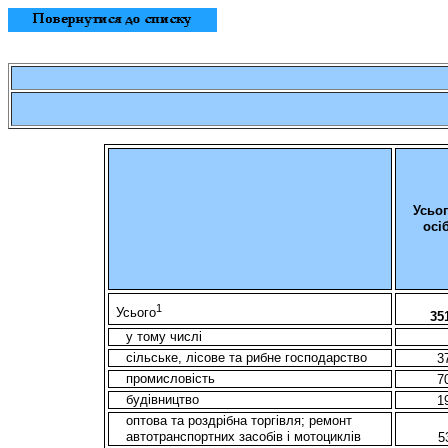
Усьог
осі
1
Усього
35
у тому числі
сільське, лісове та рибне господарство
3
промисловість
7
будівництво
1
оптова та роздрібна торгівля; ремонт
автотранспортних засобів і мотоциклів
5