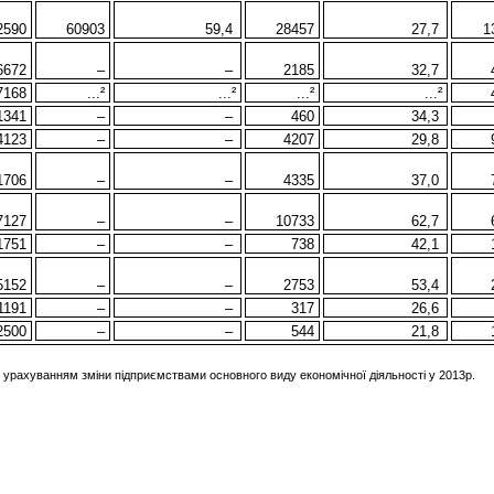
2590
60903
59,4
28457
27,7
1
6672
–
–
2185
32,7
7168
...²
...²
...²
...²
1341
–
–
460
34,3
4123
–
–
4207
29,8
1706
–
–
4335
37,0
7127
–
–
10733
62,7
1751
–
–
738
42,1
5152
–
–
2753
53,4
1191
–
–
317
26,6
2500
–
–
544
21,8
 з урахуванням зміни підприємствами основного виду економічної діяльності у 2013р.