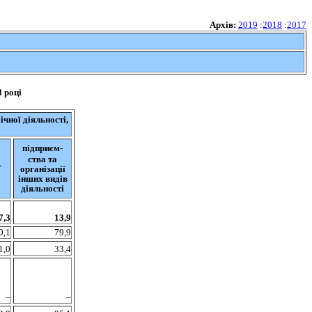
Архів:
2019
:
2018
:
2017
8
році
чної діяльності,
підприєм-
ства та
,
організації
інших видів
діяльності
7,3
13,9
0,1
79,9
1,0
33,4
–
–