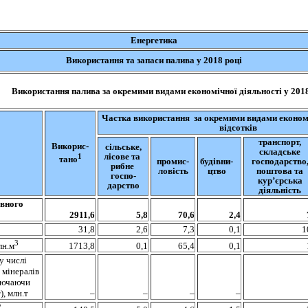
Е
нергетика
Використання та запаси палива у 2018 році
Використання палива за окремими видами економічної
ді
яльності у 201
Частка використання
за окремими видами економі
відсотків
транспорт,
Викорис-
сільське,
складське
лісове та
1
тано
промис-
будівни-
господарство
рибне
ловість
цтво
поштова та
госпо
-
кур’єрська
дарство
діяльність
овного
2911,6
5,8
70,6
2,4
31,8
2,6
7,3
0,1
1
3
1713,8
0,1
65,4
0,1
лн.м
у числі
 мінералів
лючаючи
), млн.т
–
–
–
–
2