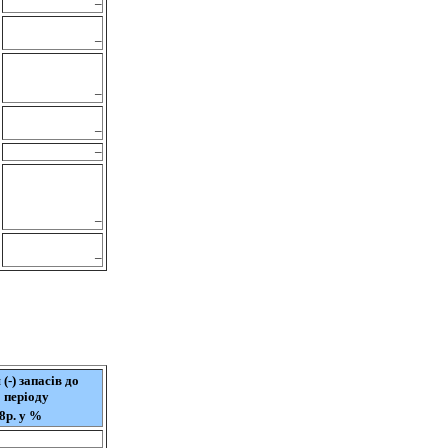
–
–
–
–
–
–
–
(-) запасів до
 періоду
8р. у %