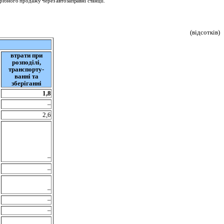
рібного продажу через автозаправні станції.
(відсотків)
втрати при
розподілі,
транспорту-
ванні та
зберіганні
1,8
–
2,6
–
–
–
–
–