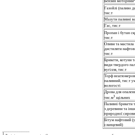
Бензин моторний
Газойлі (паливо д
тис.т
Мазути паливні ва
Гас, тис.т
Пропан і бутан ск
тис.т
Оливи та мастила 
дистиляти нафтові
тис.т
Брикети, котуни т
види твердого пал
вугілля, тис.т
Торф неагломеро
паливний, тис.т у
вологості
Дрова для опален
3
тис.м
щільних
Паливні брикети т
з деревини та інш
природної сирови
Бітум нафтовий 
сланцевий)
_______________
1