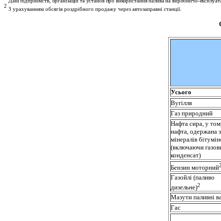
Дані підприємств, організацій та установ про використання палива на виробничо-експлуата
2
З урахуванням обсягів роздрібного продажу через автозаправні станції.
Усього
Вугілля
Газ природний
Нафта сира, у том
нафта, одержана з
мінералів бітумі
(включаючи газов
конденсат)
Бензин моторний
Газойлі (паливо
2
дизельне)
Мазути паливні в
Гас