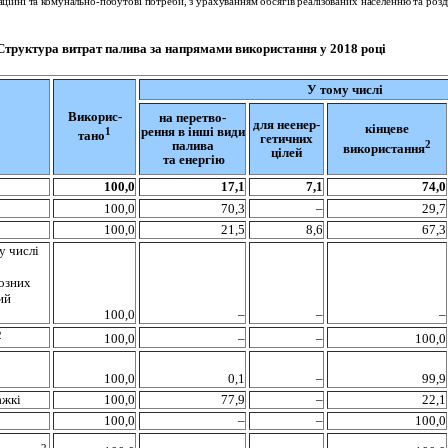
ційні та комунально-побутові потреби, з урахуванням обсягів реалізованих населенню та розд
Структура витрат палива за напрямами використання у 2018 році
У тому числі
Викорис-
на перетво
-
для неенер-
кінцеве
рення в інші види
1
тано
гетичних
2
палива
використання
цілей
та енергію
100
,0
17,1
7,1
74,0
100
,0
70,3
–
29,7
100
,0
21,5
8,6
67,3
у числі
нозних
ий
100
,0
–
–
–
2
100
,0
–
–
100,0
100
,0
0,1
–
99,9
ажкі
100
,0
77,9
–
22,1
100
,0
–
–
100,0
2