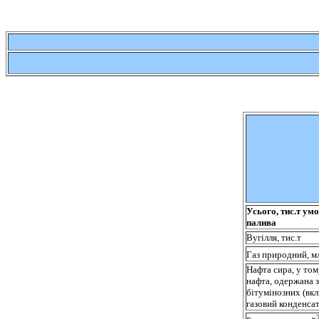
Усього, тис.т ум
палива
Вугілля, тис.т
Газ природний, м
Нафта сира, у том
нафта, одержана з
бітумінозних (вк
газовий конденсат