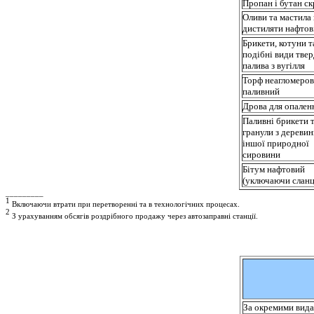
Пропан і бутан ск
Оливи та мастила 
дистиляти нафтов
Брикети, котуни т
подібні види тве
палива з вугілля
Торф неагломеро
паливний
Дрова для опален
Паливні брикети 
гранули з деревин
іншої природної
сировини
Бітум нафтовий
(уключаючи сланц
_________
1
Включаючи втрати при перетворенні та в технологічних процесах.
2
З урахуванням обсягів роздрібного продажу через автозаправні станції.
За окремими вида