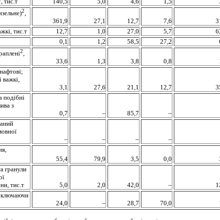
140,5
5,0
4,6
1,5
, тис.т
2
изельне)
,
361,9
27,1
12,7
7,6
3
жкі, тис.т
12,7
1,0
27,0
5,7
6
0,1
1,2
58,5
27,2
2
раплені
,
33,6
1,3
3,8
0,8
нафтові;
 важкі,
3,1
27,6
21,1
12,7
3
а подібні
ива з
0,7
–
85,7
–
ваний
мовної
–
–
–
–
ня,
55,4
79,9
3,5
0,0
а гранули
ої
ни, тис.т
5,0
2,0
42,0
–
1
(уключаючи
24,0
–
28,7
70,0