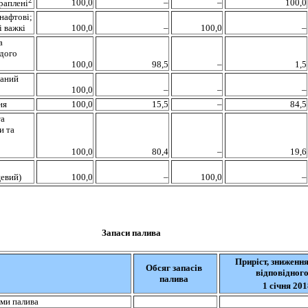
100
,0
–
–
100,0
раплені
нафтові;
і важкі
100
,0
–
100,0
–
а
рдого
100
,0
98,5
–
1,5
ваний
100
,0
–
–
–
ня
100
,0
15,5
–
84,5
та
и та
100
,0
80,4
–
19,6
евий)
100,0
–
100,0
–
Запаси палива
Приріст, зниження 
Обсяг запасів
відповідного
палива
1 січня 201
ми палива