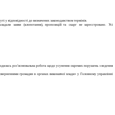
нуті у відповідності до визначених законодавством термінів.
кладали
заяви
(клопотання),
пропозицій
та
скарг
не
зареєстровано.
Усі
оводилась роз’яснювальна робота щодо усунення окремих порушень з ведення
зверненнями громадян в органах виконавчої влади» у Головному управлінні