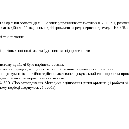
 Одеській області (далі – Головне управління статистики) за 2019 рік, розгля
тики надійшло 44 звернень від 44 громадян, серед звернень громадян 100,0% с
і такі питання:
ї, регіональної політики та будівництва, підприємництва;
истому прийомі було вирішено 36 заяв.
тивних нарадах, засіданнях колегії Головного управління статистики.
інів документів, постійно здійснювався випереджувальний моніторинг та пр
ділах Головного управління статистики.
 № 630 «Про затвердження Методики оцінювання рівня організації роботи зі 
ому періоді звернулось 21 особа).