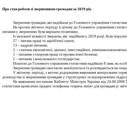
Про стан роботи зі зверненнями
г
ромадян за 2019 рік
Звернення громадян, які надійшли до Головного управління статистики в
На протязі звітного періоду в цілому до Головного управління статис
питання у зверненнях були вирішені позитивно.
Із загальної кількості звернень, які
надійшли у 2019 році, були порушен
27 – питань праці та заробітної плати;
13 – кадрові питання;
2 – з питань економічної, цінової, інвестиційної, зовнішньоекономічно
1 – питання з охорони праці та промислової безпеки;
1 – питання з комунального господарства.
Поштою до Головного управління статистики надійшло 8 заяв, на особ
Звернення громадян своєчасно аналізуються та розглядаються на опера
У звітному періоді, з метою додержання виконання контрольних терм
діловодства зі зверненнями громадян у структурних та відокремлених підроз
На виконання постанови Кабінету Міністрів України від 24.06.2009
статистики щомісячно працює телефонна «гаряча лінія» для громадян (у звітн