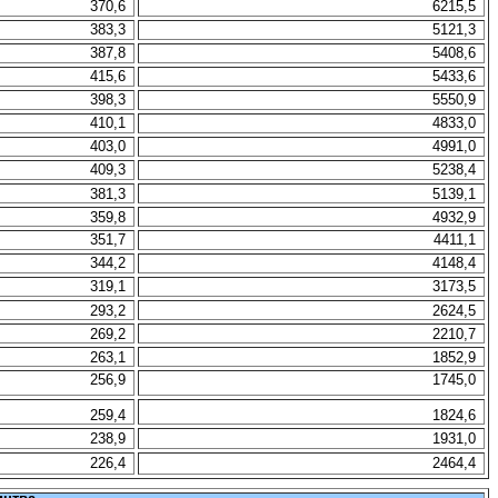
370,6
6215,5
383,3
5121,3
387,8
5408,6
415,6
5433,6
398,3
5550,9
410,1
4833,0
403,0
4991,0
409,3
5238,4
381,3
5139,1
359,8
4932,9
351,7
4411,1
344,2
4148,4
319,1
3173,5
293,2
2624,5
269,2
2210,7
263,1
1852,9
256,9
1745,0
259,4
1824,6
238,9
1931,0
226,4
2464,4