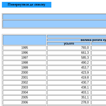
велика рогата х
усього
1995
765,0
1996
661,3
1997
585,3
1998
490,2
1999
453,7
2000
423,9
2001
419,8
2002
430,7
2003
438,1
2004
403,1
2005
351,1
2006
278,0