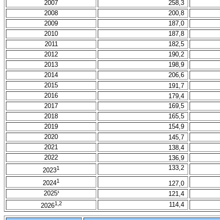
2007
258,3
2008
200,8
2009
187,0
2010
187,8
2011
182,5
2012
190,2
2013
198,9
2014
206,6
2015
191,7
2016
179,4
2017
169
,
5
2018
165
,5
2019
154,9
2020
145,7
2021
138,4
2022
136,9
133,2
1
2023
1
2024
127,0
2025
121,4
¹
1,2
114,4
2026