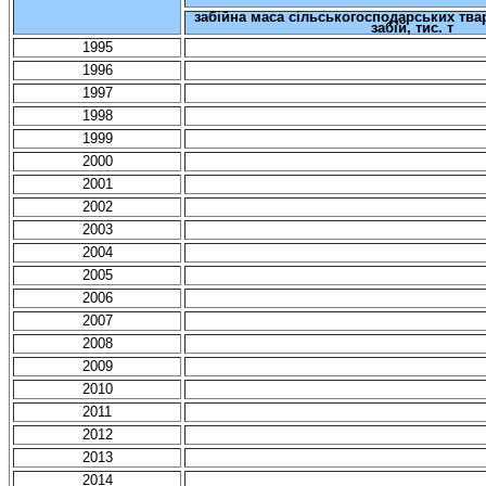
забійна маса сільськогосподарських тва
забій
, тис. т
1995
1996
1997
1998
1999
2000
2001
2002
2003
2004
2005
2006
2007
2008
2009
2010
2011
2012
2013
2014