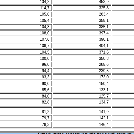
134,2
453,9
114,7
325,8
105,0
283,4
105,4
359,1
104,3
385,1
108,0
397,4
107,6
390,1
108,7
404,1
104,5
371,6
100,0
350,3
96,0
289,6
94,4
239,5
93,3
173,0
90,0
150,4
85,6
133,1
84,0
125,7
82,8
134,7
81,2
141,9
79,7
142,1
78,3
146,4