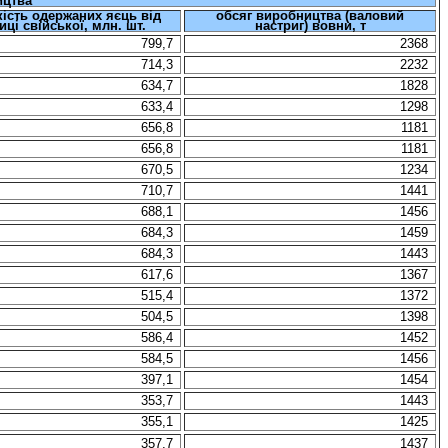
ицтва
кість одержаних яєць від
обсяг виробництва (валовий
иці свійської
, млн. шт.
настриг) вовни
, т
799,7
2368
714,3
2232
634,7
1828
633,4
1298
656,8
1181
656,8
1181
670,5
1234
710,7
1441
688,1
1456
684,3
1459
684,3
1443
617,6
1367
515,4
1372
504,5
1398
586,4
1452
584,5
1456
397,1
1454
353,7
1443
355,1
1425
357,7
1437