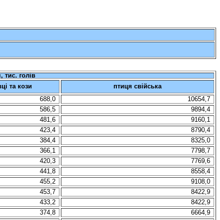
я
, тис.
голів
вці
та
кози
п
тиця
свійська
688,0
10654,7
586,5
9894,4
481,6
9160,1
423,4
8790,4
384,4
8325,0
366,1
7798,7
420,3
7769,6
441,8
8558,4
455,2
9108,0
453,7
8422,9
433,2
8422,9
374,8
6664,9