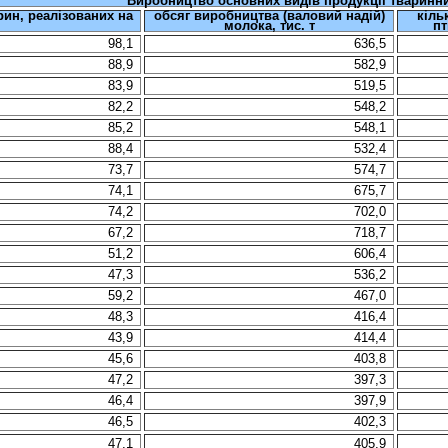
Виробництво
основних
видів
продукції
тваринн
рин, реалізованих на
обсяг виробництва (валовий надій)
кіль
молока
, тис. т
пт
98,1
636,5
88,9
582,9
83,9
519,5
82,2
548,2
85,2
548,1
88,4
532,4
73,7
574,7
74,1
675,7
74,2
702,0
67,2
718,7
51,2
606,4
47,3
536,2
59,2
467,0
48,3
416,4
43,9
414,4
45,6
403,8
47,2
397,3
46,4
397,9
46,5
402,3
47,1
405,9