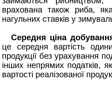
займаються рибництвом,
врахована також риба, як
нагульних ставків у зимуваль
Середня ціна добуванн
це середня вартість одини
продукції без урахування по
інших непрямих податків, я
вартості реалізованої продукці