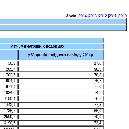
Архів:
2014 |
2013 |
2012 |
2011 |
2010
у т.ч. у внутрішніх водоймах
у % до відповідного періоду 2014р.
30,5
17,0
285,7
98,3
702,7
78,8
904,1
76,8
971,9
77,0
1024,6
74,8
1150,4
76,7
1442,1
77,5
1736,7
66,9
2509,2
70,9
3190,5
72,4