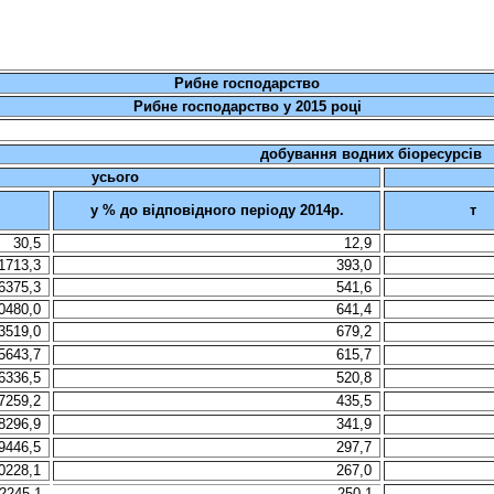
Рибне господарство
Рибне господарство у 2015 році
добування водних біоресурсів
усього
у % до відповідного періоду 2014р.
т
30,5
12,9
1713,3
393,0
6375,3
541,6
0480,0
641,4
3519,0
679,2
5643,7
615,7
6336,5
520,8
7259,2
435,5
8296,9
341,9
9446,5
297,7
0228,1
267,0
2245,1
250,1