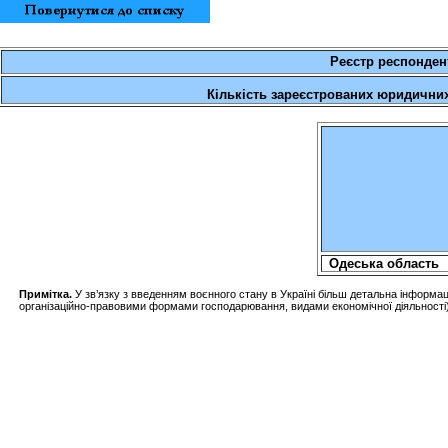
Реєстр респонден
Кількість зареєстрованих юридичних 
Одеська область
Примітка
.
У
зв’язку
з
введенням
воєнного
стану в
Україні
більш
детальна
інформац
організаційно-правовими
формами
господарювання
, видами
економічної
діяльності