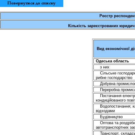
Реєстр респонден
Кількість зареєстрованих юридич
Вид економічної ді
О
деська
о
бласть
з них
Сільське
господар
рибне
господарство
Добувна
промисло
Переробна
промис
Постачання
електр
кондиційованого
пові
Водопостачання
;
к
відходами
Будівництво
Оптова
та
роздріб
автотранспортних
за
Транспорт,
складс