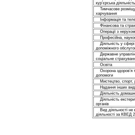
кур’єрська
діяльніст
Тимчасове
розміщ
харчування
Інформація
та
теле
Фінансова
та
стра
Операції
з
нерухо
Професійна
,
науко
Діяльність
у
сфері
допоміжного
обслуго
Державне
управлі
соціальне
страхуван
Освіта
Охорона
здоров’я
допомоги
Мистецтво
, спорт,
Надання
інших
вид
Діяльність
домашн
Діяльність
екстери
органів
Вид
діяльності
не
діяльності
за КВЕД 2