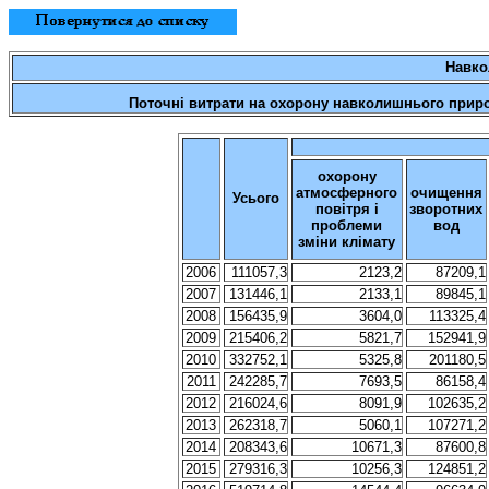
Навк
Поточні витрати
на
охорону
навколишнього
прир
охорону
атмосферного
очищення
Усього
повітря
і
зворотних
проблеми
вод
зміни
клімату
2006
111057,3
2123,2
87209,1
2007
131446,1
2133,1
89845,1
2008
156435,9
3604,0
113325,4
2009
215406,2
5821,7
152941,9
2010
332752,1
5325,8
201180,5
2011
242285,7
7693,5
86158,4
2012
216024,6
8091,9
102635,2
2013
262318,7
5060,1
107271,2
2014
208343,6
10671,3
87600,8
2015
279316,3
10256,3
124851,2