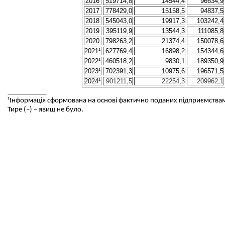
2016
519714,8
14544,4
96634,9
2017
778429,0
15158,5
94837,5
2018
545043,0
19917,3
103242,4
2019
395119,9
13544,3
111085,8
2020
798263,2
21374,4
150078,6
2021¹
627769,4
16898,2
154344,6
2022¹
460518,2
9830,1
189350,9
2023¹
702391,3
10975,6
196571,5
2024¹
901211,5
22254,3
209962,1
___________
¹Інформація сформована на
основі
фактично
поданих
підприємства
Тире (–) –
явищ
не
було
.