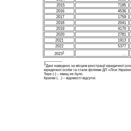
2015
7185
2016
4536
2017
1759
2018
2041
2019
4170
2020
2781
20
2
1
1913
20
22
5377
1
…
2023
_________
1
Дані наведено за місцем реєстрації юридичної осо
юридичної особи та стали філіями ДП «Ліси України
Тире (-) – явищ не було.
Крапки (…) – відомості відсутні.