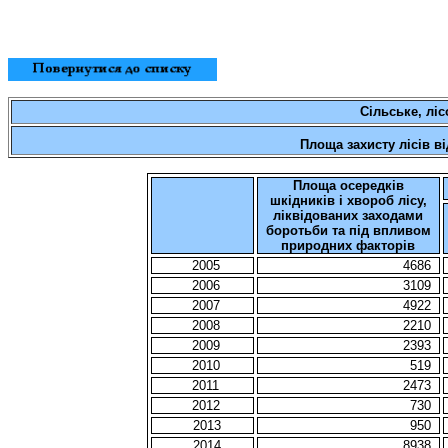
Сільське
,
ліс
Площа захисту лісів ві
Площа осередків
шкідників і хвороб лісу,
ліквідованих заходами
боротьби та під впливом
природних факторів
2005
4686
2006
3109
2007
4922
2008
2210
2009
2393
2010
519
2011
2473
2012
730
2013
950
2014
8938