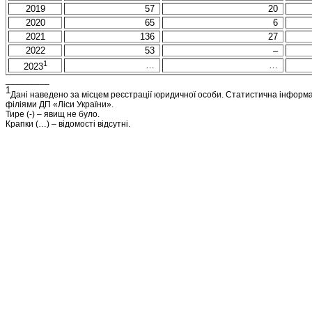
2019
57
20
2020
65
6
2021
136
27
2022
53
–
1
…
…
2023
_________
1
Дані наведено за місцем реєстрації юридичної особи. Статистична інформа
філіями ДП «Ліси України».
Тире (-) – явищ не було.
Крапки (…) – відомості відсутні.