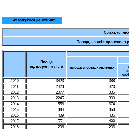
Сільське
,
ліс
Площа, на якій проведено р
Площа
відтворення лісів
площа лісовідновлення
с
вис
2010
3423
388
2011
2423
420
2012
2377
335
2013
2245
309
2014
556
374
2015
394
358
2016
439
436
2017
551
499
2018
206
203