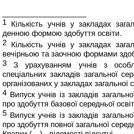
____________________
1
Кількість учнів у закладах зага
денною формою здобуття освіти.
2
Кількість учнів у закладах зага
вечірньою та заочною формами здоб
3
З урахуванням учнів з особл
спеціальних закладів загальної сер
організованих у закладах загальної с
4
Випуск учнів із закладів загально
про здобуття базової середньої освіт
5
Випуск учнів із закладів загально
про здобуття повної загальної середн
Крапки
(…) -
відомості
відсутні
.