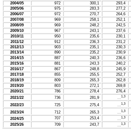
2004/05
972
300,1
293,4
2005/06
975
283,3
277,2
2006/07
972
270,7
264,6
2007/08
969
258,1
252,1
2008/09
969
248,
2
242,5
2009/10
967
243,1
237,6
2010/11
950
235,6
230,1
2011/12
912
236,3
231,2
2012/13
903
235
,
1
230,3
2013/14
890
235,2
230,9
2014/15
887
240,3
236,6
2015/16
881
243,3
240,2
2016/17
867
248,8
245,9
2017/18
855
255,5
252,7
2018/19
809
265,3
262,8
2019/20
803
272,1
269,8
2020/21
786
278,4
276,4
1,3
2021/22
736
281,9
…
1,3
2022/23
725
275,4
…
1,3
2023/24
712
265,3
…
1,3
707
253,4
2024/25
…
1,3
2025/26
709
243,7
…