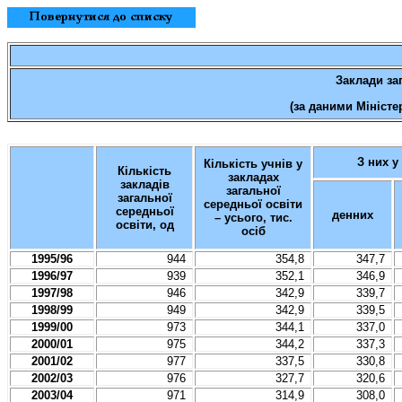
Заклади
за
(за
даними
Міністе
З них у
Кількість
учнів
у
Кількість
закладах
закладів
загальної
загальної
середньої
освіти
середньої
денних
– усього
, тис.
освіти
, од
осіб
1995/96
944
354,8
347,7
1996/97
939
352,1
346,9
1997/98
946
342,9
339,7
1998/99
949
342,9
339,5
1999/00
973
344,1
337,0
2000/01
975
344,2
337,3
2001/02
977
337,5
330,8
2002/03
976
327,7
320,6
2003/04
971
314,9
308,0