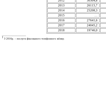
2012
30304,8
2013
26115,7
2014
25208,3
2015
…
2016
27641,6
2017
24045,2
2018
19746,0
_________________
1
З 2016р. –
послуги
фіксованого
телефонного
зв'язку
.