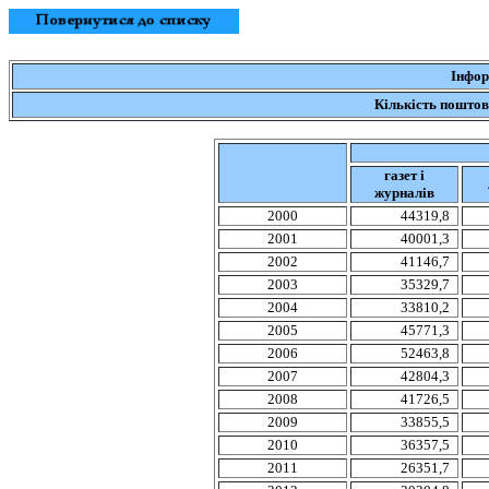
Інфор
Кількість
поштов
газет
і
журналів
2000
44319,8
2001
40001,3
2002
41146,7
2003
35329,7
2004
33810,2
2005
45771,3
2006
52463,8
2007
42804,3
2008
41726,5
2009
33855,5
2010
36357,5
2011
26351,7