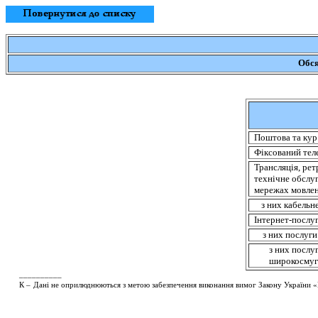
Обся
Поштова та кур’
Фіксований тел
Трансляція, рет
технічне обслу
мережах мовлен
з них кабельн
Інтернет-послу
з них послуг
з них послу
широкосмуг
__________
К –
Дані не оприлюднюються з метою забезпечення виконання вимог Закону України «