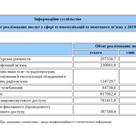
Інформаційне суспільство
г реалізованих послуг у сфері телекомунікацій та поштового зв’язку у 2019
Обсяг реалізованих п
усього
з них
єрська діяльність
207356,7
ефонний зв’язок
230681,8
рансляція теле- та радіопрограм,
говування й експлуатація обладнання в
ня, радіозв’язок
124729,7
е телебачення
84738,6
ги
817062,4
и широкосмугового доступу
781411,8
ги фіксованого (проводового)
ового доступу
387588,4
Про державну статистику» щодо конфіденційності статистичної інформації.