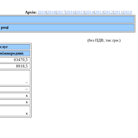
Архів:
2019
|
2018
|
2017
|
2016
|
2015
|
2014
|
2013
|
2012
|
2011
|
2010
 році
(без ПДВ; тис.грн.)
ослуг
 міжнародних
63470,5
8918,5
–
–
к
к
к