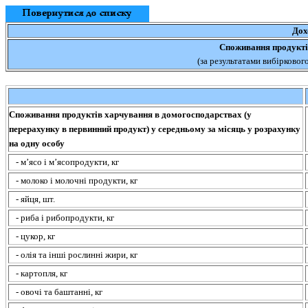
Дох
Споживання продукті
(за результатами вибірково
Споживання продуктів харчування в домогосподарствах (у
перерахунку в первинний продукт) у середньому за місяць у розрахунку
на одну особу
- м’ясо і м’ясопродукти, кг
- молоко і молочні продукти, кг
- яйця, шт.
- риба і рибопродукти, кг
- цукор, кг
- олія та інші рослинні жири, кг
- картопля, кг
- овочі та баштанні, кг