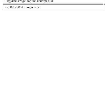
- фрукти, ягоди, горіхи, виноград, кг
- хліб і хлібні продукти, кг