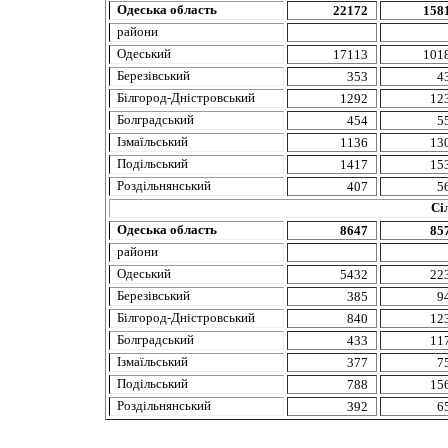
Одеська
область
22172
158
райони
Одеський
17113
101
Березівський
353
4
Білгород-Дністровський
1292
12
Болградський
454
5
Ізмаїльський
1136
13
Подільський
1417
15
Роздільнянський
407
5
Сі
Одеська
область
8647
85
райони
Одеський
5432
22
Березівський
385
9
Білгород-Дністровський
840
12
Болградський
433
11
Ізмаїльський
377
7
Подільський
788
15
Роздільнянський
392
6