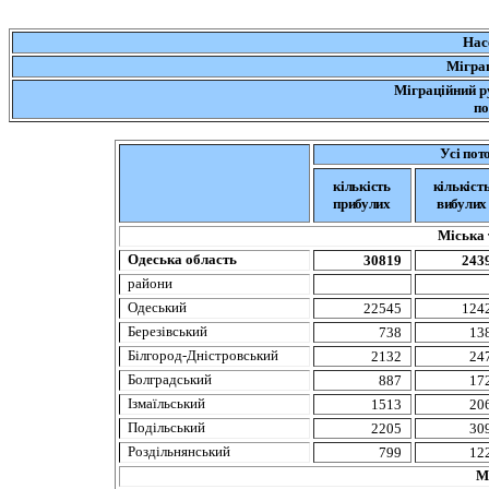
Нас
Міграц
Міграційний р
п
Усі пот
кількість
кількіст
прибулих
вибулих
Міська 
Одеська
область
30819
243
райони
Одеський
22545
124
Березівський
738
13
Білгород-Дністровський
2132
24
Болградський
887
17
Ізмаїльський
1513
20
Подільський
2205
30
Роздільнянський
799
12
М