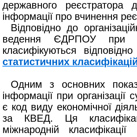
державного
реєстратора
д
інформації
про
вчинення
реє
Відповідно
до
організацій
ведення
ЄДРПОУ пр
класифікуються
відповідно
статистичних
класифікаці
Одним з
основних
показ
інформації
при
організації
с
є код виду
економічної
діял
за КВЕД.
Ця
класифіка
міжнародній
класифікації