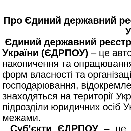
Про
Єдиний
державний
ре
У
Єдиний
державний
реєст
України
(ЄДРПОУ)
–
це
авт
накопичення
та
опрацюванн
форм
власності
та
організац
господарювання
,
відокремле
знаходяться
на
території
Укр
підрозділи
юридичних
осіб
У
межами.
Суб’єкти
ЄДРПОУ
–
це