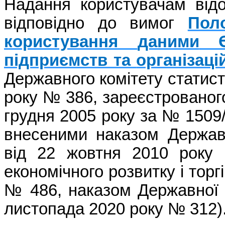
Надання
користувачам
від
відповідно
до
вимог
Пол
користування
даними
підприємств
та
організаці
Державного
комітету
статис
року № 386,
зареєстрованог
грудня
2005 року за № 1509/
внесеними
наказом Держа
від
22
жовтня
2010 року 
економічного
розвитку
і
торгі
№ 486, наказом
Державної
листопада 2020 року № 312)