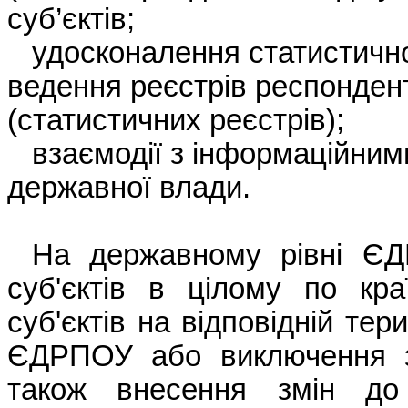
суб’єктів
;
удосконалення
статистичн
ведення
реєстрів
респонден
(
статистичних
реєстрів
);
взаємодії
з
інформаційним
державної
влади
.
На державному
рівні
ЄД
суб'єктів
в
цілому
по
кра
суб'єктів
на
відповідній
тери
ЄДРПОУ
або
виключення
також
внесення
змін
до