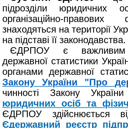
підрозділи
юридичних
о
організаційно-правових
ф
знаходяться
на
території
Укр
на
підставі
її
законодавства
.
ЄДРПОУ є
важливим
державної
статистики
Украї
органами
державної
статис
Закону
України
"Про
де
чинності
Закону
України
юридичних
осіб
та
фізи
ЄДРПОУ
здійснюється
в
Є
державний реєстр підпр