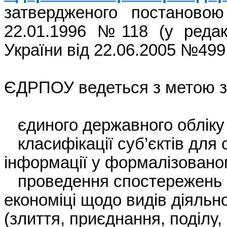
затвердженого
постановою
22.01.1996 №118 (у
редак
України
від
22.06.2005 №499 
ЄДРПОУ
ведеться
з метою
єдиного
державного
обліку
класифікації
суб’єктів
для
інформації
у
формалізовано
проведення
спостережень
економіці
щодо
видів
діяльно
(
злиття
,
приєднання
,
поділу
,