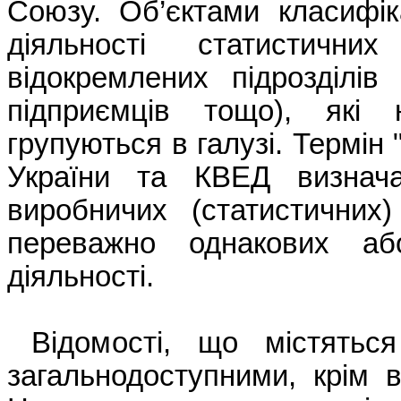
Союзу.
Об’єктами
класифік
діяльності
статистичних
відокремлених
підрозділів
підприємців
тощо
),
які
групуються
в
галузі
.
Термін
України
та КВЕД
визнач
виробничих
(
статистичних
переважно
однакових
аб
діяльності
.
Відомості
,
що
містяться
загальнодоступними
,
крім
в