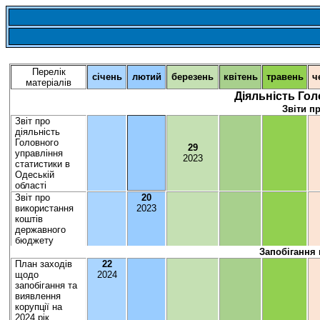
Система обліку публічної інформації за 20
Перелік
січень
лютий
березень
квітень
травень
ч
матеріалів
Діяльність Го
Звіти п
Звіт
про
діяльність
Головного
29
управління
202
3
статистики в
Одеській
області
Звіт про
2
0
використання
202
3
коштів
державного
бюджету
Запобігання
План
заходів
22
щодо
202
4
запобігання
та
виявлення
корупції
на
202
4
рік