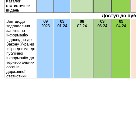
Каталог
статистичних
видань
Доступ до пуб
Звіт щодо
09
09
0
8
0
9
0
9
задоволення
202
3
01.2
4
02.2
4
03.2
4
04.2
4
запитів на
інформацію
відповідно до
Закону України
«Про доступ до
публічної
інформації» до
територіальних
органів
державної
статистики