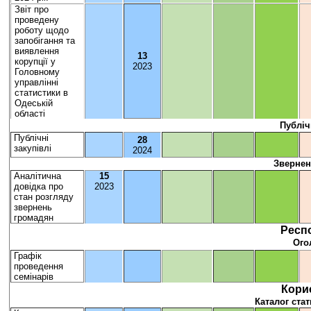
Звіт про
проведену
роботу щ
одо
запобігання та
виявлення
1
3
корупції у
202
3
Головному
управлінні
статистики в
Одеській
області
Публіч
Публічні
28
закупівлі
202
4
Звернен
Аналітична
1
5
довідка про
202
3
стан розгляду
звернень
громадян
Респ
Ого
Графік
проведення
семінарів
Кори
Каталог ста