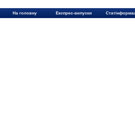
На головну
Експрес-випуски
Статінформац