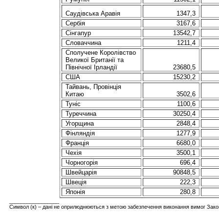
Саудівська
Аравія
1347,3
Сербія
3167,6
Сінгапур
13542,7
Словаччина
1211,4
Сполучене
Королівство
Великої
Британії
та
Північної
Ірландії
23680,5
США
15230,2
Тайвань,
Провінція
Китаю
3502,6
Туніс
1100,6
Туреччина
30250,4
Угорщина
2848,4
Фінляндія
1277,9
Франція
6680,0
Чехія
3500,1
Чорногорія
696,4
Швейцарія
90848,5
Швеція
222,3
Японія
280,8
_________________
Символ (
к
)
–
дані
не
оприлюднюються
з метою
забезпечення
виконання
вимог
Зако