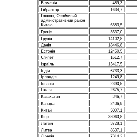
Вірменія
489,3
Гібралтар
1634,7
Гонконг,
Особливий
адміністративний
район
Китаю
6383,5
Греція
3537,0
Грузія
14102,8
Данія
18446,8
Естонія
12450,5
Єгипет
1612,7
Ізраїль
13417,5
Індія
6733,3
Ірландія
1249,8
Іспанія
2390,5
Італія
2675,7
Казахстан
346,7
Канада
2436,9
Китай
5007,1
Кіпр
38063,8
Латвія
3728,1
Литва
8637,1
Ліберія
7314,2