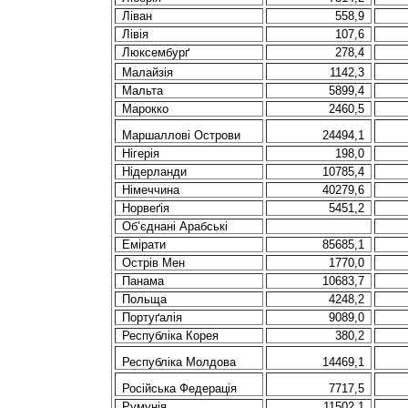
Ліван
558,9
Лівія
107,6
Люксембурґ
278,4
Малайзія
1142,3
Мальта
5899,4
Марокко
2460,5
Маршаллові
Острови
24494,1
Нігерія
198,0
Нідерланди
10785,4
Німеччина
40279,6
Норвеґія
5451,2
Об’єднані
Арабські
Емірати
85685,1
Острів
Мен
1770,0
Панама
10683,7
Польща
4248,2
Портуґалiя
9089,0
Республіка
Корея
380,2
Республіка
Молдова
14469,1
Російська
Федерація
7717,5
Румунія
11502,1