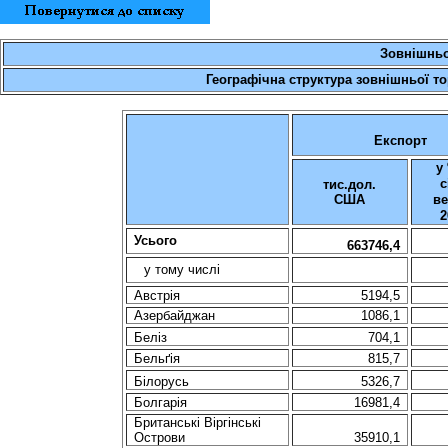
З
овнішнь
Географічна
структура
зовнішньої
то
Експорт
у
с
тис.дол
.
США
в
2
Усього
663746,4
у тому числі
Австрія
5194,5
Азербайджан
1086,1
Беліз
704,1
Бельґiя
815,7
Білорусь
5326,7
Болгарія
16981,4
Британські
Віргінські
Острови
35910,1