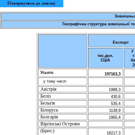
З
овнішньо
Географічна структура зовнішньої то
Експорт
у
с
тис.дол.
США
б
2
Усього
197163,3
у тому числі
Австрiя
1998,3
Белiз
430,6
Бельґiя
535,4
Бiлорусь
1138,9
Болгарiя
1965,4
Вiрґiнськi Острови
(Брит.)
18217,3