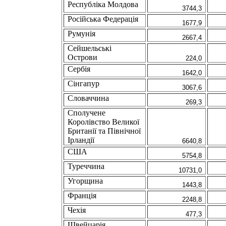
Республіка Молдова
3744,3
Росiйська Федерацiя
1677,9
Румунiя
2667,4
Сейшельські
Острови
224,0
Сербія
1642,0
Сiнгапур
3067,6
Словаччина
269,3
Сполучене
Королівство Великої
Британії та Північної
Ірландії
6640,8
США
5754,8
Туреччина
10731,0
Угорщина
1443,8
Францiя
2248,8
Чехія
477,3
Швейцарiя