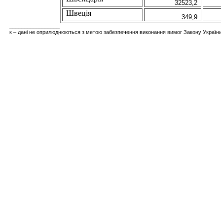
32523,2
Швеція
349,9
_________________
к – дані
не оприлюднюються з метою забезпечення виконання вимог Закону України "