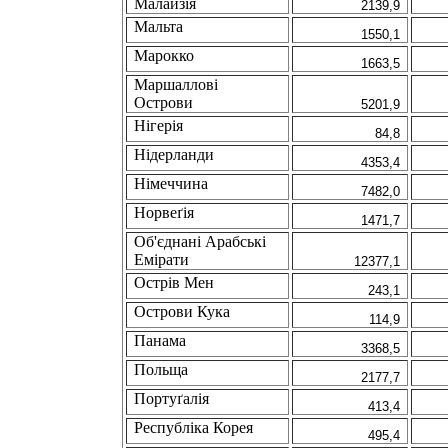
Малайзiя
2139,9
Мальта
1550,1
Марокко
1663,5
Маршалловi
Острови
5201,9
Нiгерiя
84,8
Нiдерланди
4353,4
Нiмеччина
7482,0
Норвеґія
1471,7
Oб'єднанi Арабськi
Емiрати
12377,1
Острів Мен
243,1
Острови Кука
114,9
Панама
3368,5
Польща
2177,7
Портуґалiя
413,4
Республiка Корея
495,4