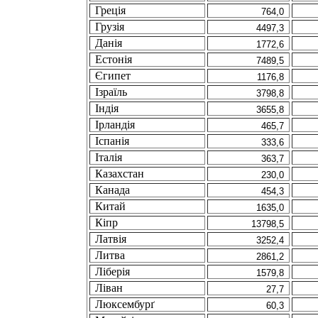
Грецiя
764,0
Грузiя
4497,3
Данiя
1772,6
Естонiя
7489,5
Єгипет
1176,8
Iзраїль
3798,8
Iндiя
3655,8
Iрландiя
465,7
Iспанiя
333,6
Iталiя
363,7
Казахстан
230,0
Канада
454,3
Китай
1635,0
Кiпр
13798,5
Латвiя
3252,4
Литва
2861,2
Лiберiя
1579,8
Лiван
27,7
Люксембурґ
60,3