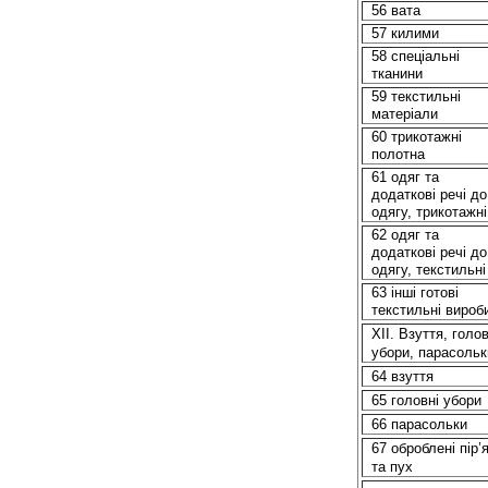
56 вата
57 килими
58 спеціальні
тканини
59 текстильні
матеріали
60 трикотажні
полотна
61 одяг та
додаткові речі до
одягу, трикотажні
62 одяг та
додаткові речі до
одягу, текстильні
63
іншi
готові
текстильні вироб
XII. Взуття, голов
убори, парасольк
64 взуття
65 головні убори
66 парасольки
67 оброблені пір’
та пух