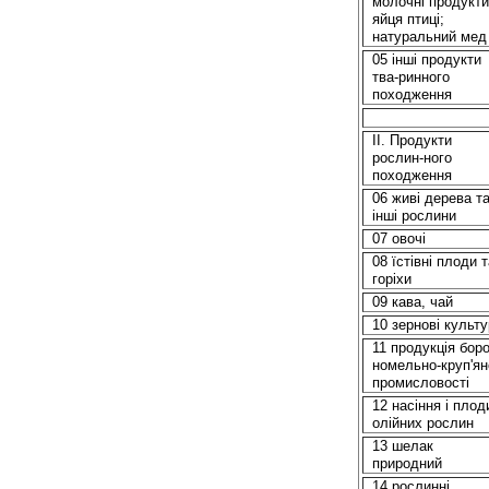
молочні продукти
яйця птиці;
натуральний мед
05 інші продукти
тва-ринного
походження
II. Продукти
рослин-ного
походження
06 живі дерева т
інші рослини
07 овочі
08 їстівні плоди т
горіхи
09 кава, чай
10 зернові культ
11 продукція
бор
номельно
-круп'ян
промисловості
12 насіння і плод
олійних рослин
13 шелак
природний
14 рослинні