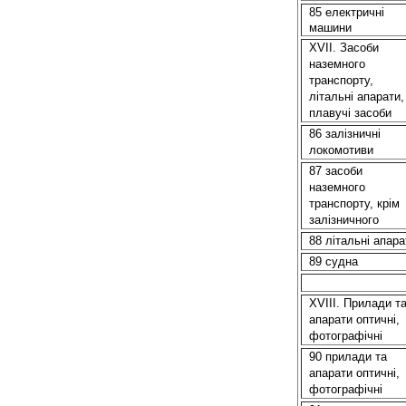
85 електричні
машини
XVII. Засоби
наземного
транспорту,
літальні апарати,
плавучі засоби
86 залізничні
локомотиви
87 засоби
наземного
транспорту, крім
залізничного
88 літальні апара
89 судна
XVIII. Прилади т
апарати оптичні,
фотографічні
90 прилади та
апарати оптичні,
фотографічні