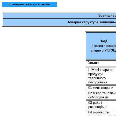
Зовнішньо
Товарна структура зовнішньої
Код
і назва товарі
згідно з УКТЗЕ
Усього
I.
Живi
тварини;
продукти
тваринного
походження
01
живi
тварини
02 м'ясо та їстівн
субпродукти
03 риба i
ракоподібні
04 молоко та