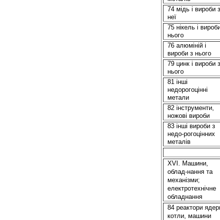
74 мідь i вироби 
неї
75 нікель і вироби
нього
76 алюміній i
вироби з нього
79 цинк i вироби 
нього
81
іншi
недорогоцінні
метали
82 інструменти,
ножові вироби
83
іншi
вироби з
недо-рогоцінних
металів
XVI. Машини,
облад-нання
та
механізми;
електротехнічне
обладнання
84 реактори ядерн
котли, машини