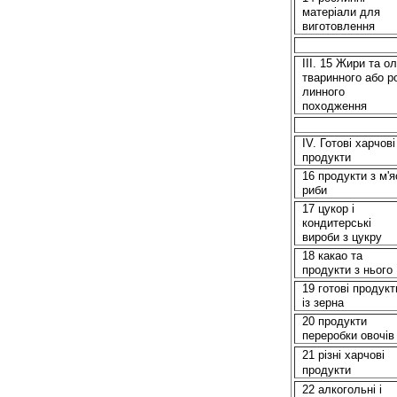
матеріали для
виготовлення
ІІІ. 15 Жири та ол
тваринного або р
линного
походження
IV. Готові харчові
продукти
16 продукти з м'я
риби
17 цукор і
кондитерські
вироби з цукру
18 какао та
продукти з нього
19 готові продукт
із зерна
20 продукти
переробки овочів
21 різні харчові
продукти
22 алкогольні і