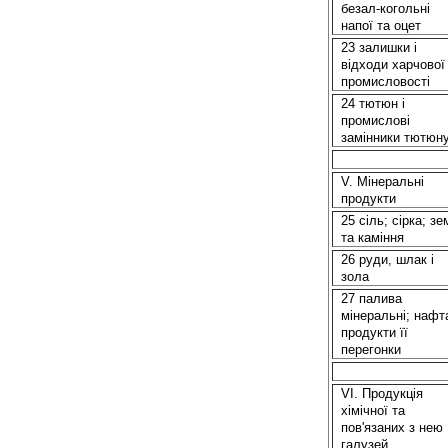
безал-когольні
напої та оцет
23 залишки і
відходи харчової
промисловості
24 тютюн і
промислові
замінники тютюн
V. Мінеральні
продукти
25 сіль; сірка; зе
та каміння
26 руди, шлак і
зола
27 палива
мінеральні; нафта
продукти її
перегонки
VI. Продукція
хімічної та
пов'язаних з нею
галузей