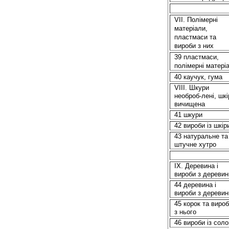
VII. Полімерні
матеріали,
пластмаси та
вироби з них
39 пластмаси,
полімерні матері
40 каучук, гума
VIII. Шкури
необроб
-лені, шкі
вичищена
41 шкури
42 вироби із шкір
43 натуральне та
штучне хутро
IX. Деревина і
вироби з деревин
44 деревина і
вироби з деревин
45 корок та виро
з нього
46 вироби із сол