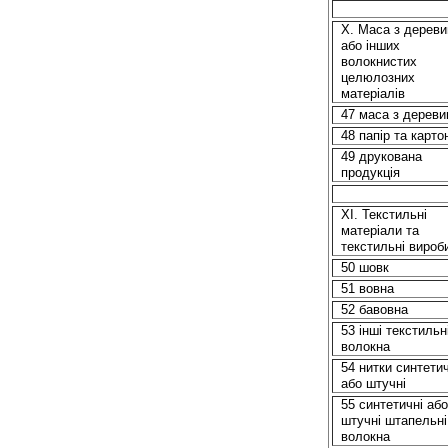
X. Маса з дереви
або інших
волокнистих
целюлозних
матеріалів
47 маса з дереви
48 папір та карто
49 друкована
продукція
ХI. Текстильні
матеріали та
текстильні вироб
50 шовк
51 вовна
52 бавовна
53
іншi
текстильн
волокна
54 нитки синтетич
або штучні
55 синтетичні або
штучні штапельні
волокна