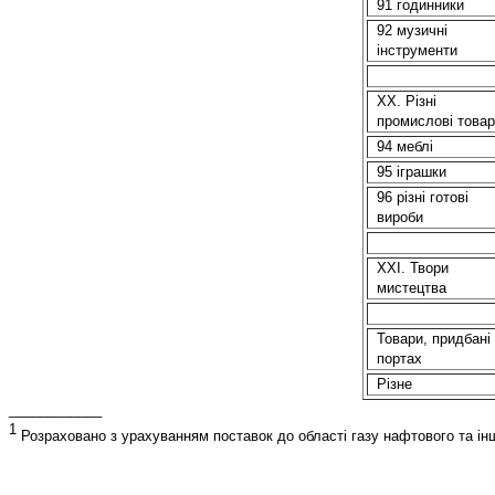
91 годинники
92 музичні
інструменти
XX. Різні
промислові товар
94 меблі
95 іграшки
96 різні готові
вироби
ХХІ. Твори
мистецтва
Товари, придбані
портах
Різне
____________
1
Розраховано
з
урахуванням
поставок до
області
газу
нафтового
та
ін