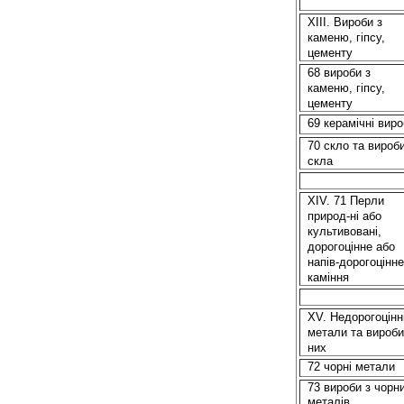
XIII. Вироби з
каменю, гіпсу,
цементу
68 вироби з
каменю, гіпсу,
цементу
69 керамічні вир
70 скло та вироби
скла
XIV. 71 Перли
природ-ні або
культивовані,
дорогоцінне або
напів
-дорогоцінне
каміння
XV. Недорогоцінн
метали та вироби
них
72 чорні метали
73 вироби з чорн
металів