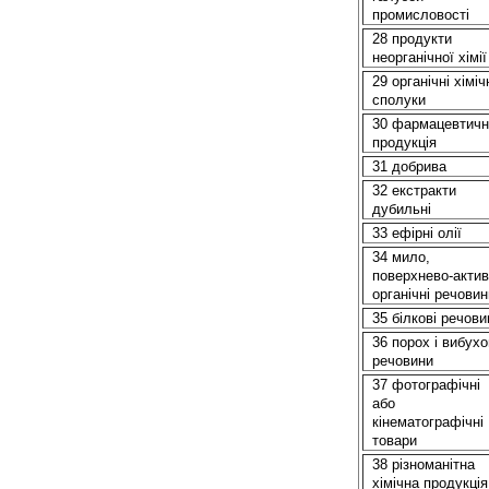
промисловості
28 продукти
неорганічної хімії
29 органічні хіміч
сполуки
30 фармацевтичн
продукція
31 добрива
32 екстракти
дубильнi
33 ефірні олії
34 мило,
поверхнево-актив
органічні речовин
35
бiлковi
речови
36 порох і вибухо
речовини
37 фотографічні
або
кінематографічні
товари
38 різноманітна
хімічна продукція