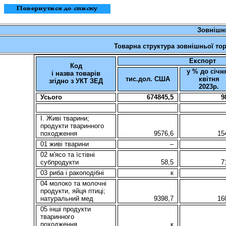
З
овнішн
Товарна структура зовнішньої торг
Експорт
Код
у % до січн
і назва товарів
тис.дол. США
квітня
згідно з УКТ ЗЕД
20
2
3р.
Усього
674845,5
9
I. Живi тварини;
продукти тваринного
походження
9576,6
15
01 живi тварини
–
02 м'ясо та їстівні
субпродукти
58,5
7
03 риба i ракоподібні
к
04 молоко та молочні
продукти, яйця птиці;
натуральний мед
9398,7
16
05 інші продукти
тваринного
походження
к