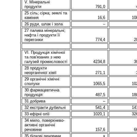
V. Мінеральні
продукти
791,0
25 сіль; сірка; землі та
каміння
16,6
10
26 руди, шлак і зола
–
27 палива мінеральні;
нафта і продукти її
перегонки
774,4
2
VI. Продукція хімічної
та пов'язаних з нею
галузей промисловості
4234,8
3
28 продукти
неорганічної хімії
271,1
29 органічні хімічні
сполуки
1065,5
10
30 фармацевтична
продукція
487,5
18
31 добрива
–
32 екстракти дубильнi
541,4
14
33 ефірні олії
1020,1
32
34 мило, поверхнево-
активні органічні
речовини
157,6
6
35 бiлковi речовини
к