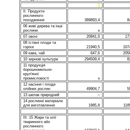
II. Продукти
рослинного
походження
389893,4
8
06 живі дерева та інші
рослини
к
07 овочі
20841,0
17
08 їстівні плоди та
горіхи
21940,5
107
09 кава, чай
647,6
205
10 зернові культури
294509,4
8
11 продукція
борошномельно-
круп'яної
промисловості
к
12 насіння і плоди
олійних рослин
49904,7
5
13 шелак природний
–
14 рослинні матеріали
для виготовлення
1885,8
118
ІІІ. 15 Жири та олії
тваринного або
рослинного