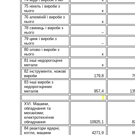
75 нікель і вироби з
нього
к
76 алюміній i вироби з
нього
к
78 свинець і вироби з
нього
–
79 цинк i вироби з
нього
–
80 олово і вироби з
нього
к
81 іншi недорогоцінні
метали
к
82 інструменти, ножові
вироби
179,8
7
83 іншi вироби з
недорогоцінних
металів
957,4
13
XVI. Машини,
обладнання та
механізми;
електротехнічне
обладнання
10925,1
8
84 реактори ядерні,
котли, машини
4271,9
8