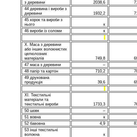
з деревини
2038,6
7
44 деревина і вироби з
деревини
1932,2
7
45 корок та вироби з
нього
к
46 вироби із соломи
к
X. Маса з деревини
або інших волокнистих
целюлозних
матеріалів
749,8
6
47 маса з деревини
–
48 папір та картон
710,2
7
49 друкована
продукція
39,6
6
ХI. Текстильні
матеріали та
текстильні вироби
1733,3
7
50 шовк
–
51 вовна
к
52 бавовна
4,9
8
53 іншi текстильні
волокна
к