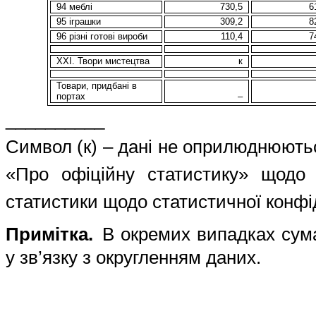
94 меблі
730,5
6
95 іграшки
309,2
8
96 різні готові вироби
110,
4
7
ХХІ. Твори мистецтва
к
Товари, придбані в
портах
–
__________
Символ (к) – дані не оприлюднюють
«Про офіційну статистику» щодо 
статистики щодо статистичної конфі
Примітка.
В окремих випадках сум
у зв’язку з округленням даних.