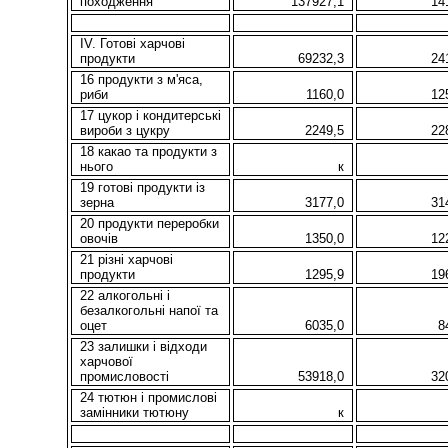
походження
137927,1
14
IV. Готові харчові
продукти
69232,3
24
16 продукти з м'яса,
риби
1160,0
12
17 цукор і кондитерські
вироби з цукру
2249,5
22
18 какао та продукти з
нього
к
19 готові продукти із
зерна
3177,0
31
20 продукти переробки
овочів
1350,0
12
21 різні харчові
продукти
1295,9
19
22 алкогольні і
безалкогольні напої та
оцет
6035,0
8
23 залишки і відходи
харчової
промисловості
53918,0
32
24 тютюн і промислові
замінники тютюну
к