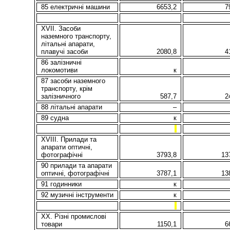
85 електричні машини
6653,2
7
XVII. Засоби
наземного транспорту,
літальні апарати,
плавучі засоби
2080,8
4
86
залізничні
локомотиви
к
87 засоби наземного
транспорту, крім
залізничного
587,7
2
88 літальні апарати
–
89 судна
к
XVIII. Прилади та
апарати оптичні,
фотографічні
3793,8
13
90 прилади та апарати
оптичні, фотографічні
3787,1
13
91 годинники
к
92 музичні інструменти
к
XX. Різні промислові
товари
1150,1
6