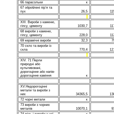
66 парасольки
к
67 оброблені пір’я та
пух
26,5
11
XIII. Вироби з каменю,
гіпсу, цементу
1030,7
11
68 вироби з каменю,
гіпсу, цементу
228,0
11
69 керамічні вироби
32,3
7
70 скло та вироби із
скла
770,4
12
XIV. 71 Перли
природні або
культивовані,
дорогоцінне або напів-
дорогоцінне каміння
к
XV.Недорогоцінні
метали та вироби з
них
34365,5
13
72 чорні метали
к
73 вироби з чорних
металів
10070,1
9
74 мідь i вироби з неї
к