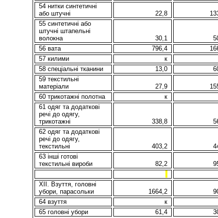
54 нитки синтетичні
або штучні
22,8
13
55 синтетичні або
штучні штапельні
волокна
30,1
5
56 вата
796,4
16
57 килими
к
58 спеціальні тканини
13,0
6
59 текстильні
матеріали
27,9
15
60 трикотажні полотна
к
61 одяг та додаткові
речі до одягу,
трикотажні
338,8
5
62 одяг та додаткові
речі до одягу,
текстильні
403,2
4
63 іншi готові
текстильні вироби
82,2
9
XII. Взуття, головні
убори, парасольки
1664,2
9
64 взуття
к
65 головні убори
61,4
3