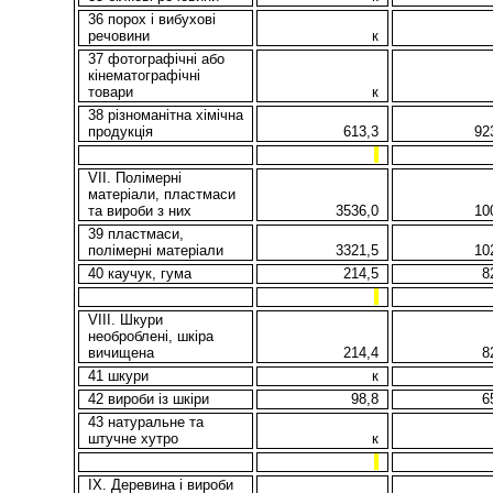
36 порох і вибухові
речовини
к
37 фотографічні або
кінематографічні
товари
к
38 різноманітна хімічна
продукція
613,3
92
VII. Полімерні
матеріали, пластмаси
та вироби з них
3536,0
10
39 пластмаси,
полімерні матеріали
3321,5
10
40 каучук, гума
214,
5
8
VIII. Шкури
необроблені, шкіра
вичищена
214,4
8
41 шкури
к
42 вироби із шкіри
98,8
6
43 натуральне та
штучне хутро
к
IX. Деревина і вироби