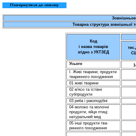
Зовнішньое
Товарна структура зовнішньої то
Код
і назва товарів
тис.
згідно з УКТЗЕД
С
Усього
1
I. Живi тварини; продукти
тваринного походження
01 живi тварини
02 м'ясо та їстівні
субпродукти
03 риба i ракоподібні
04 молоко та молочні
продукти, яйця птиці;
натуральний мед
05 інші продукти тва-
ринного походження