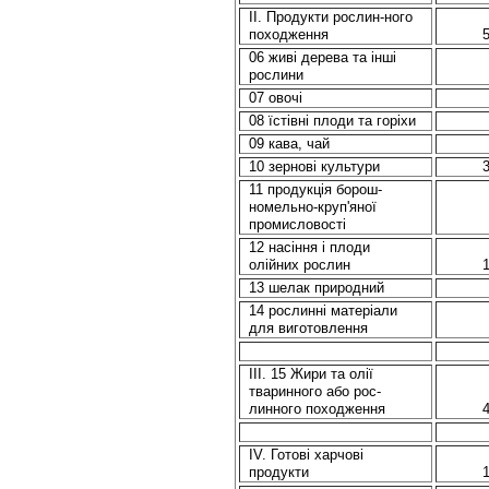
II. Продукти рослин-ного
походження
06 живі дерева та інші
рослини
07 овочі
08 їстівні плоди та горіхи
09 кава, чай
10 зернові культури
11 продукція борош-
номельно-круп'яної
промисловості
12 насіння і плоди
олійних рослин
13 шелак природний
14 рослинні матеріали
для виготовлення
ІІІ. 15 Жири та олії
тваринного або рос-
линного походження
IV. Готові харчові
продукти