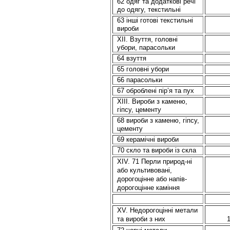
62 одяг та додаткові речі
до одягу, текстильні
63 іншi готові текстильні
вироби
XII. Взуття, головні
убори, парасольки
64 взуття
65 головні убори
66 парасольки
67 оброблені пір’я та пух
XIII. Вироби з каменю,
гіпсу, цементу
68 вироби з каменю, гіпсу,
цементу
69 керамічні вироби
70 скло та вироби із скла
XIV. 71 Перли природ-ні
або культивовані,
дорогоцінне або напів-
дорогоцінне каміння
XV. Недорогоцінні метали
та вироби з них