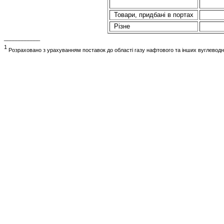
Товари, придбані в портах
Різне
____________
1
Розраховано
з
урахуванням
поставок до
області
газу
нафтового
та
інших вуглевод