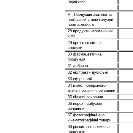
перегонки
VI. Продукція хімічної та
пов'язаних з нею галузей
промисловості
28 продукти неорганічної
хімії
29 органічні хімічні
сполуки
30 фармацевтична
продукція
31 добрива
32 екстракти дубильнi
33 ефірні олії
34 мило, поверхнево-
активні органічні речовини
35 бiлковi речовини
36 порох і вибухові
речовини
37 фотографічні або
кінематографічні товари
38 різноманітна хімічна
продукція