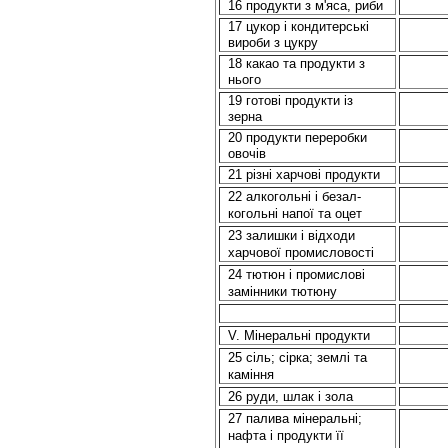
16 продукти з м'яса, риби
17 цукор і кондитерські
вироби з цукру
18 какао та продукти з
нього
19 готові продукти із
зерна
20 продукти переробки
овочів
21 різні харчові продукти
22 алкогольні і безал-
когольні напої та оцет
23 залишки і відходи
харчової промисловості
24 тютюн і промислові
замінники тютюну
V. Мінеральні продукти
25 сіль; сірка; землі та
каміння
26 руди, шлак і зола
27 палива мінеральні;
нафта і продукти її