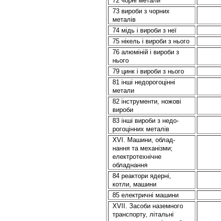
72 чорні метали
73 вироби з чорних
металів
74 мідь i вироби з неї
75 нікель і вироби з нього
76 алюміній i вироби з
нього
79 цинк i вироби з нього
81 іншi недорогоцінні
метали
82 інструменти, ножові
вироби
83 іншi вироби з недо-
рогоцінних металів
XVI. Машини, облад-
нання та механізми;
електротехнічне
обладнання
84 реактори ядерні,
котли, машини
85 електричні машини
XVII. Засоби наземного
транспорту, літальні