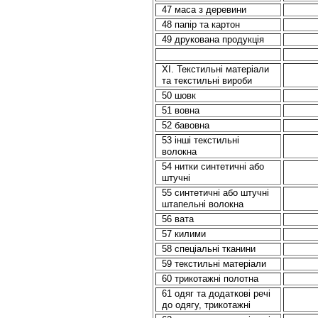
47 маса з деревини
48 папір та картон
49 друкована продукція
ХI. Текстильні матеріали
та текстильні вироби
50 шовк
51 вовна
52 бавовна
53 іншi текстильні
волокна
54 нитки синтетичні або
штучні
55 синтетичні або штучні
штапельні волокна
56 вата
57 килими
58 спеціальні тканини
59 текстильні матеріали
60 трикотажні полотна
61 одяг та додаткові речі
до одягу, трикотажні