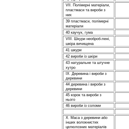
VII. Полімерні матеріали,
пластмаси та вироби з
них
39 пластмаси, полімерні
матеріали
40 каучук, гума
VIII. Шкури необроб-лені,
шкіра вичищена
41 шкури
42 вироби із шкіри
43 натуральне та штучне
хутро
IX. Деревина і вироби з
деревини
44 деревина і вироби з
деревини
45 корок та вироби з
нього
46 вироби із соломи
X. Маса з деревини або
інших волокнистих
целюлозних матеріалів