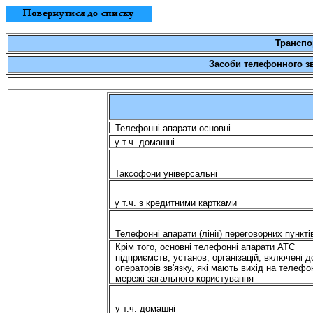
Транспор
Засоби телефонного зв'
Телефонні апарати основні
у
т.ч
. домашні
Таксофони універсальні
у
т.ч
. з кредитними картками
Телефонні апарати (лінії) переговорних пункті
Крім того, основні телефонні апарати АТС
підприємств, установ, організацій, включені 
операторів зв'язку, які мають вихід на телефо
мережі загального користування
у
т.ч
. домашні