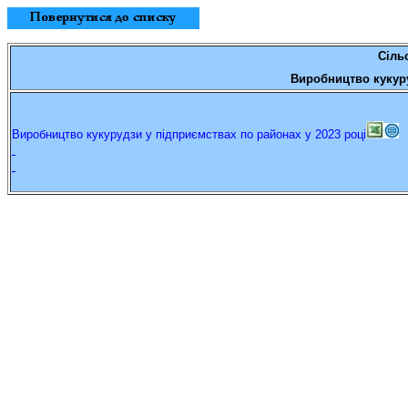
С
іль
Виробництво
кукур
Виробництво кукурудзи у підприємствах по районах у
20
23
р
оці