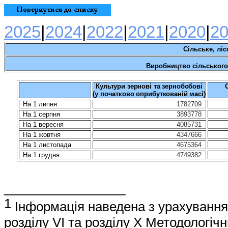
20
25
|
20
24
|
20
22
|
20
21
|
20
20
|
2
Сільське
,
ліс
Виробництво сільського
Культури зернові та зернобобові
(у початково оприбуткованій масі)
На 1 липня
1782709
На 1 серпня
3893778
На 1 вересня
4085731
На 1 жовтня
4347666
На 1 листопада
4675364
На 1 грудня
4749382
_________________
1
Інформація наведена з урахуванням
розділу VІ та розділу Х Методологі