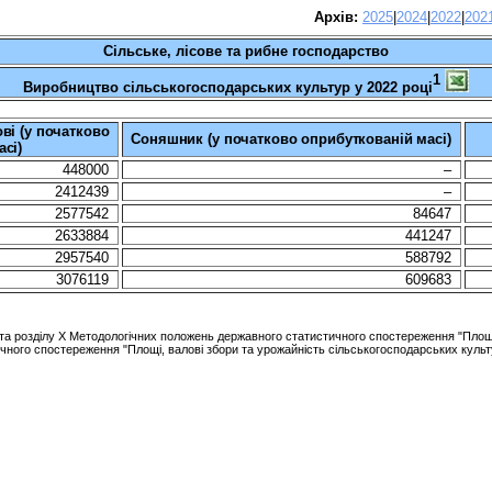
Архів:
20
25
|
20
24
|
20
22
|
20
2
Сільське
,
лісове
та
рибне
господарство
1
Виробництво сільськогосподарських культур у 2022 році
ві (у початково
Соняшник (у початково оприбуткованій масі)
сі)
448000
–
2412439
–
2577542
84647
2633884
441247
2957540
588792
3076119
609683
VІ та розділу Х Методологічних положень державного статистичного спостереження "Площ
ичного спостереження "Площі, валові збори та урожайність сільськогосподарських культ