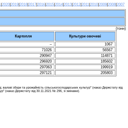
1
|
20
20
|
2019
|
2018
|
2017
|
2016
|
2015
|
2014
|
2013
|
2012
|
2011
|
2010
|
2009
|
2008
|
2007
(
тонн
)
Картопля
Культури овочеві
–
1067
71026
56567
290947
114871
296920
185602
297063
199919
297121
205803
і, валові збори та урожайність сільськогосподарських культур" (наказ
Держстату
від
ур" (наказ
Держстату
від 30.11.2021 № 296, зі змінами).