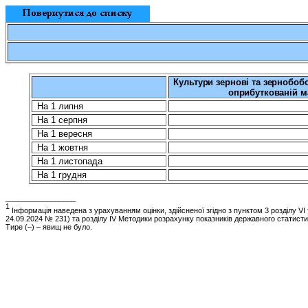
Культури зернові та зернобобо
оприбуткованій ма
На 1 липня
На 1 серпня
На 1 вересня
На 1 жовтня
На 1 листопада
На 1 грудня
_________________
1
Інформація наведена з урахуванням оцінки, здійсненої згідно з пунктом 3 розділу 
24.09.2024 № 231) та розділу ІV Методики розрахунку показників державного статист
Тире (–) – явищ не було.