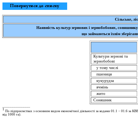
Сільське, лі
Наявність культур зернових і зернобобових, соняшнику
що займаються їхнім зберіган
Культури зернові та
зернобобові
у тому числі
пшениця
кукурудза
ячмінь
жито
Соняшник
_______________
1
По підприємствах з основним видом економічної діяльності за кодами 01.1 − 01.6 за КВ
від 1000 га).