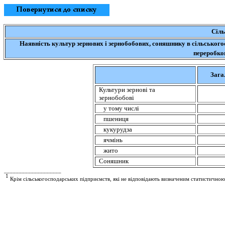
Сіль
Наявність культур зернових і зернобобових, соняшнику в сільськог
переробко
Зага
Культури зернові та
зернобобові
у тому числі
пшениця
кукурудза
ячмінь
жито
Соняшник
___________________
1
Крім сільськогосподарських підприємств, які не відповідають визначеним статистично