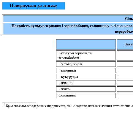
Сіль
Наявність культур зернових і зернобобових, соняшнику в сільськог
переробко
Зага
Культури зернові та
зернобобові
у тому числі
пшениця
кукурудза
ячмінь
жито
Соняшник
___________________
1
Крім сільськогосподарських підприємств, які не відповідають визначеним статистично