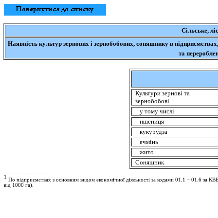
Сільське, лі
Наявність культур зернових і зернобобових, соняшнику в підприємствах
та переробле
Культури зернові та
зернобобові
у тому числі
пшениця
кукурудза
ячмінь
жито
Соняшник
_______________
1
По підприємствах з основним видом економічної діяльності за кодами 01.1 − 01.6 за КВ
від 1000 га).