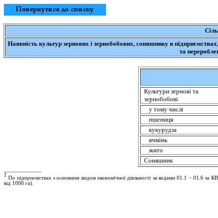
Сіль
Наявність культур зернових і зернобобових, соняшнику в підприємствах
та переробле
Культури зернові та
зернобобові
у тому числі
пшениця
кукурудза
ячмінь
жито
Соняшник
_____________
1
По підприємствах з основним видом економічної діяльності за кодами 01.1 − 01.6 за К
від 1000 га).