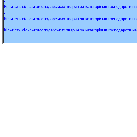
Кількість
сільськогосподарських
тварин
за
категоріями
господарств
на
Кількість
сільськогосподарських
тварин
за
категоріями
господарств
на
Кількість
сільськогосподарських
тварин
за
категоріями
господарств
на