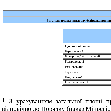
Загальна площа житлових будівель, прийнят
Одеська область
Березівський
Білгород
–
Дністровський
Болградський
Ізмаїльський
Одеський
Подільський
Роздільнянський
_____________
1
З
урахуванням загальної площі пр
відповідно до Порядку (наказ
Мінрегіо