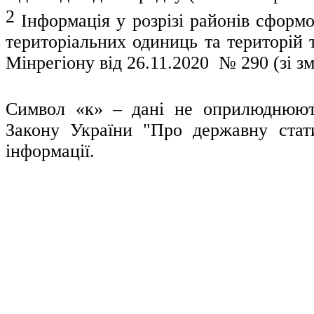
2
Інформація у розрізі районів сформо
територіальних одиниць та територій 
Мінрегіону
від 26.11.2020
№ 290 (зі з
Символ «к»
–
дані
не
оприлюднюют
Закону
України
"Про
державну
стат
інформації
.