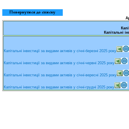
А
Капі
Капітальні
ін
Капітальні
інвестиції
за видами активів у
січн
і
-
березн
і
20
25
року
Капітальні
інвестиції
за видами активів у
січн
і
-
черв
н
і
20
25
року
Капітальні
інвестиції
за видами активів у
січн
і
-
верес
н
і
20
25
року
Капітальні
інвестиції
за видами активів у
січн
і
-
груд
н
і
20
25
року