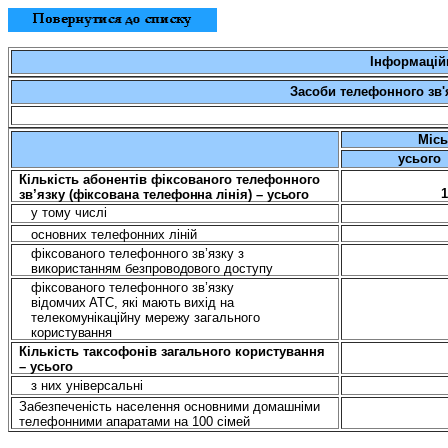
Інформацій
Засоби телефонного зв'яз
Місь
усього
Кількість абонентів фіксованого телефонного
1
зв’язку (
фіксована телефонна лінія) – усього
у тому числі
основних телефонних ліній
фіксованого телефонного
зв’язку
з
використанням безпроводового доступу
фіксованого телефонного
зв’язку
відомчих АТС, які мають вихід на
телекомунікаційну мережу загального
користування
Кількість таксофонів загального користування
– усього
з них універсальні
Забезпеченість населення основними домашніми
телефонними апаратами на 100 сімей